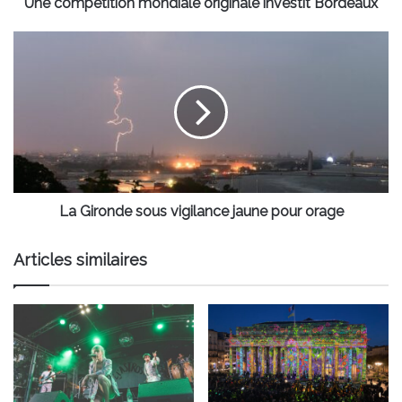
Une compétition mondiale originale investit Bordeaux
La
Gironde
sous
vigilance
jaune
pour
orage
La Gironde sous vigilance jaune pour orage
Articles similaires