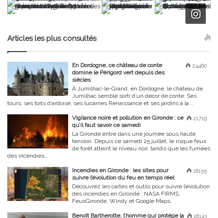
Articles les plus consultés
En Dordogne, ce château de conte
24460
domine le Périgord vert depuis des
siècles
À Jumilhac-le-Grand, en Dordogne, le château de
Jumilhac semble sorti d’un décor de conte. Ses
tours, ses toits d’ardoise, ses lucarnes Renaissance et ses jardins à la...
Vigilance noire et pollution en Gironde : ce
21719
qu’il faut savoir ce samedi
La Gironde entre dans une journée sous haute
tension. Depuis ce samedi 25 juillet, le risque feux
de forêt atteint le niveau noir, tandis que les fumées
des incendies...
Incendies en Gironde : les sites pour
18155
suivre l’évolution du feu en temps réel
Découvrez les cartes et outils pour suivre l’évolution
des incendies en Gironde : NASA FIRMS,
FeuxGironde, Windy et Google Maps.
Benoît Bartherotte, l’homme qui protège la
18143