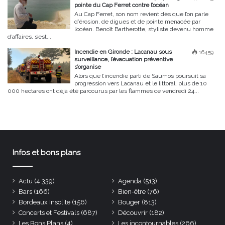
pointe du Cap Ferret contre l’océan
Au Cap Ferret, son nom revient dès que l’on parle
d’érosion, de digues et de pointe menacée par
l’océan. Benoît Bartherotte, styliste devenu homme
d’affaires, s’est...
Incendie en Gironde : Lacanau sous
16459
surveillance, l’évacuation préventive
s’organise
Alors que l’incendie parti de Saumos poursuit sa
progression vers Lacanau et le littoral, plus de 10
000 hectares ont déjà été parcourus par les flammes ce vendredi 24...
Infos et bons plans
Actu
(4 339)
Agenda
(513)
Bars
(166)
Bien-être
(76)
Bordeaux Insolite
(156)
Bouger
(813)
Concerts et Festivals
(687)
Découvrir
(182)
Les Bons Plans
(4)
Les incontournables
(266)