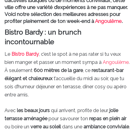
d’activités ludiques ou de moments conviviaux, cette
ville offre une variété d’expériences à ne pas manquer.
Voici notre sélection des meilleures adresses pour
profiter pleinement de ton week-end à
Angoulême
.
Bistro Bardy : un brunch
incontournable
Le
Bistro Bardy
, c’est le spot à ne pas rater si tu veux
bien manger et passer un moment sympa à
Angoulême
.
À seulement
600 mètres de la gare
, ce
restaurant-bar
élégant et chaleureux
t’accueille du midi au soir, que tu
sois d’humeur déjeuner en terrasse, dîner cosy ou apéro
entre amis.
Avec
les beaux jours
qui arrivent, profite de leur
jolie
terrasse aménagée
pour savourer ton
repas en plein air
ou boire un
verre au soleil
dans une
ambiance conviviale
.