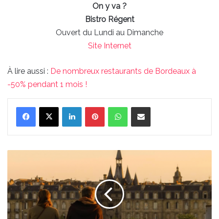
On y va ?
Bistro Régent
Ouvert du Lundi au Dimanche
Site Internet
À lire aussi :
De nombreux restaurants de Bordeaux à
-50% pendant 1 mois !
Linkedin
Pinterest
WhatsApp
Partager par email
Où
bouger
à
Bordeaux
cette
semaine
du