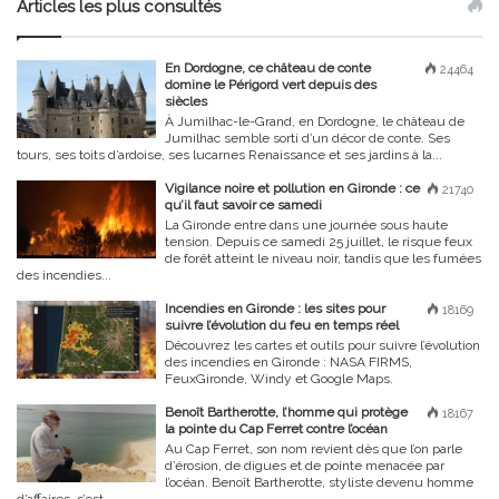
Articles les plus consultés
En Dordogne, ce château de conte
24464
domine le Périgord vert depuis des
siècles
À Jumilhac-le-Grand, en Dordogne, le château de
Jumilhac semble sorti d’un décor de conte. Ses
tours, ses toits d’ardoise, ses lucarnes Renaissance et ses jardins à la...
Vigilance noire et pollution en Gironde : ce
21740
qu’il faut savoir ce samedi
La Gironde entre dans une journée sous haute
tension. Depuis ce samedi 25 juillet, le risque feux
de forêt atteint le niveau noir, tandis que les fumées
des incendies...
Incendies en Gironde : les sites pour
18169
suivre l’évolution du feu en temps réel
Découvrez les cartes et outils pour suivre l’évolution
des incendies en Gironde : NASA FIRMS,
FeuxGironde, Windy et Google Maps.
Benoît Bartherotte, l’homme qui protège
18167
la pointe du Cap Ferret contre l’océan
Au Cap Ferret, son nom revient dès que l’on parle
d’érosion, de digues et de pointe menacée par
l’océan. Benoît Bartherotte, styliste devenu homme
d’affaires, s’est...