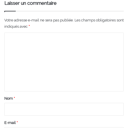
Laisser un commentaire
Votre adresse e-mail ne sera pas publiée.
Les champs obligatoires sont
indiqués avec
*
C
o
m
m
e
n
t
a
Nom
*
i
r
e
E-mail
*