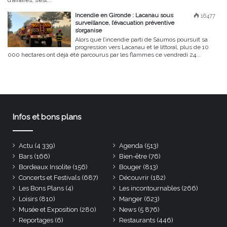
Incendie en Gironde : Lacanau sous
16477
surveillance, l’évacuation préventive
s’organise
Alors que l’incendie parti de Saumos poursuit sa
progression vers Lacanau et le littoral, plus de 10
000 hectares ont déjà été parcourus par les flammes ce vendredi 24...
Infos et bons plans
Actu
(4 339)
Agenda
(513)
Bars
(166)
Bien-être
(76)
Bordeaux Insolite
(156)
Bouger
(813)
Concerts et Festivals
(687)
Découvrir
(182)
Les Bons Plans
(4)
Les incontournables
(266)
Loisirs
(810)
Manger
(623)
Musée et Exposition
(280)
News
(5 876)
Reportages
(6)
Restaurants
(446)