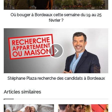
19
au
25
Où bouger à Bordeaux cette semaine du 19 au 25
février
février ?
?
Stéphane
Plaza
recherche
des
candidats
à
Bordeaux
Stéphane Plaza recherche des candidats à Bordeaux
Articles similaires