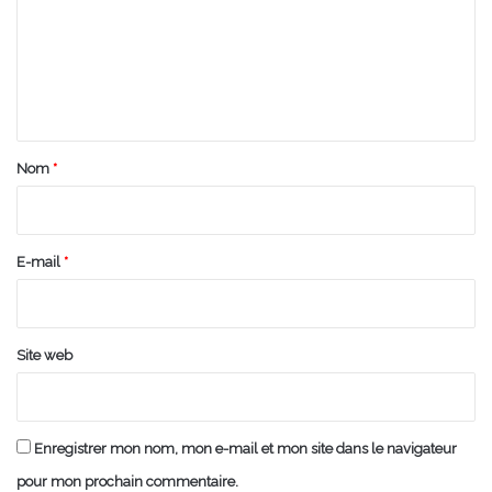
m
e
n
t
a
Nom
*
i
r
e
E-mail
*
*
Site web
Enregistrer mon nom, mon e-mail et mon site dans le navigateur
pour mon prochain commentaire.