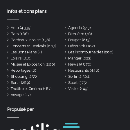
Infos et bons plans
Actu
(4 339)
Agenda
(513)
Bars
(166)
Bien-être
(76)
Bordeaux Insolite
(156)
Bouger
(813)
Concerts et Festivals
(687)
Découvrir
(182)
Les Bons Plans
(4)
Les incontournables
(266)
Loisirs
(810)
Manger
(623)
Musée et Exposition
(280)
News
(5 876)
Reportages
(6)
Restaurants
(446)
Shopping
(255)
Sortir
(2 504)
Sortir
(289)
Sport
(375)
Théâtre et Cinéma
(187)
Visiter
(149)
Voyage
(27)
Propulsé par