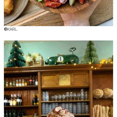
©
KARL