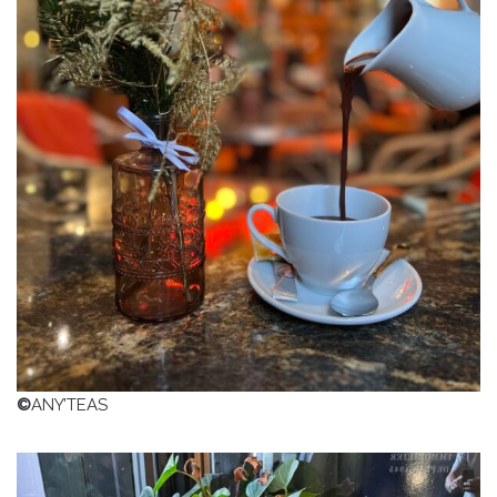
©
ANY’TEAS