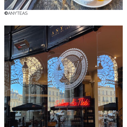
©
ANY’TEAS