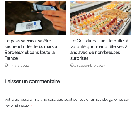
Le pass vaccinal va être
Le Grill du Haillan : le buffet à
suspendu dès le 14 mars à
volonté gourmand fête ses 2
Bordeaux et dans toute la
ans avec de nombreuses
France
surprises !
3 mars 2022
19 décembre 2023
Laisser un commentaire
Votre adresse e-mail ne sera pas publiée.
Les champs obligatoires sont
indiqués avec
*
C
o
m