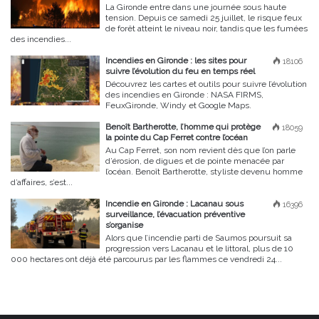
La Gironde entre dans une journée sous haute
tension. Depuis ce samedi 25 juillet, le risque feux
de forêt atteint le niveau noir, tandis que les fumées
des incendies...
Incendies en Gironde : les sites pour
18106
suivre l’évolution du feu en temps réel
Découvrez les cartes et outils pour suivre l’évolution
des incendies en Gironde : NASA FIRMS,
FeuxGironde, Windy et Google Maps.
Benoît Bartherotte, l’homme qui protège
18059
la pointe du Cap Ferret contre l’océan
Au Cap Ferret, son nom revient dès que l’on parle
d’érosion, de digues et de pointe menacée par
l’océan. Benoît Bartherotte, styliste devenu homme
d’affaires, s’est...
Incendie en Gironde : Lacanau sous
16396
surveillance, l’évacuation préventive
s’organise
Alors que l’incendie parti de Saumos poursuit sa
progression vers Lacanau et le littoral, plus de 10
000 hectares ont déjà été parcourus par les flammes ce vendredi 24...