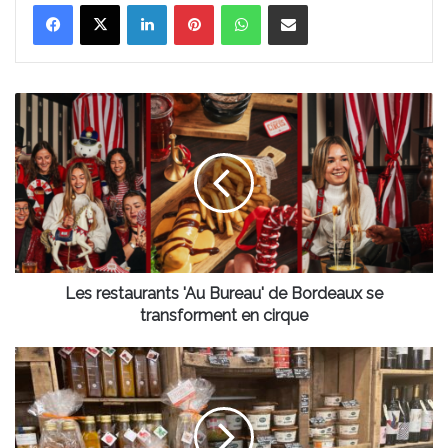
Linkedin
Pinterest
WhatsApp
Partager par email
Les
restaurants
'Au
Bureau'
de
Bordeaux
se
transforment
en
cirque
Les restaurants 'Au Bureau' de Bordeaux se
transforment en cirque
Nos
adresses
bordelaises
pour
des