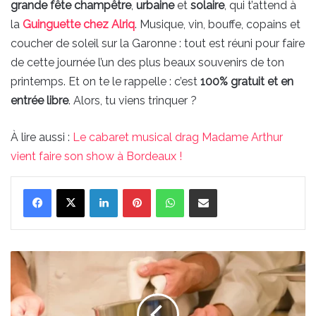
grande fête champêtre
,
urbaine
et
solaire
, qui t’attend à
la
Guinguette chez Alriq
. Musique, vin, bouffe, copains et
coucher de soleil sur la Garonne : tout est réuni pour faire
de cette journée l’un des plus beaux souvenirs de ton
printemps. Et on te le rappelle : c’est
100% gratuit et en
entrée libre
. Alors, tu viens trinquer ?
À lire aussi :
Le cabaret musical drag Madame Arthur
vient faire son show à Bordeaux !
Linkedin
Pinterest
WhatsApp
Partager par email
La
relève
culinaire
s’affirme