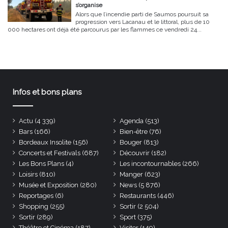
s’organise
Alors que l’incendie parti de Saumos poursuit sa
progression vers Lacanau et le littoral, plus de 10
000 hectares ont déjà été parcourus par les flammes ce vendredi 24...
Infos et bons plans
Actu
(4 339)
Agenda
(513)
Bars
(166)
Bien-être
(76)
Bordeaux Insolite
(156)
Bouger
(813)
Concerts et Festivals
(687)
Découvrir
(182)
Les Bons Plans
(4)
Les incontournables
(266)
Loisirs
(810)
Manger
(623)
Musée et Exposition
(280)
News
(5 876)
Reportages
(6)
Restaurants
(446)
Shopping
(255)
Sortir
(2 504)
Sortir
(289)
Sport
(375)
Théâtre et Cinéma
(187)
Visiter
(149)