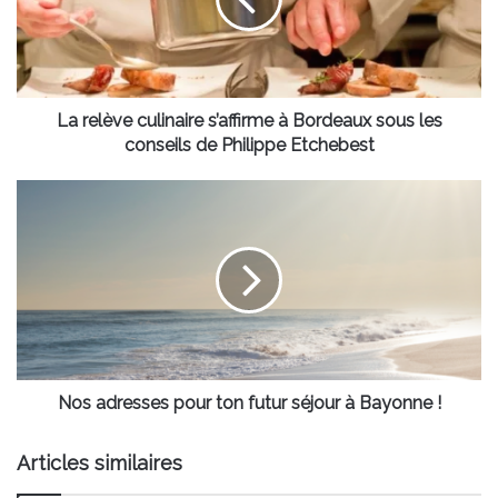
à
Bordeaux
sous
les
conseils
de
La relève culinaire s’affirme à Bordeaux sous les
Philippe
conseils de Philippe Etchebest
Etchebest
Nos
adresses
pour
ton
futur
séjour
à
Bayonne
!
Nos adresses pour ton futur séjour à Bayonne !
Articles similaires