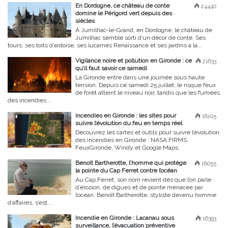
En Dordogne, ce château de conte
24440
domine le Périgord vert depuis des
siècles
À Jumilhac-le-Grand, en Dordogne, le château de
Jumilhac semble sorti d’un décor de conte. Ses
tours, ses toits d’ardoise, ses lucarnes Renaissance et ses jardins à la...
Vigilance noire et pollution en Gironde : ce
21633
qu’il faut savoir ce samedi
La Gironde entre dans une journée sous haute
tension. Depuis ce samedi 25 juillet, le risque feux
de forêt atteint le niveau noir, tandis que les fumées
des incendies...
Incendies en Gironde : les sites pour
18105
suivre l’évolution du feu en temps réel
Découvrez les cartes et outils pour suivre l’évolution
des incendies en Gironde : NASA FIRMS,
FeuxGironde, Windy et Google Maps.
Benoît Bartherotte, l’homme qui protège
18055
la pointe du Cap Ferret contre l’océan
Au Cap Ferret, son nom revient dès que l’on parle
d’érosion, de digues et de pointe menacée par
l’océan. Benoît Bartherotte, styliste devenu homme
d’affaires, s’est...
Incendie en Gironde : Lacanau sous
16393
surveillance, l’évacuation préventive