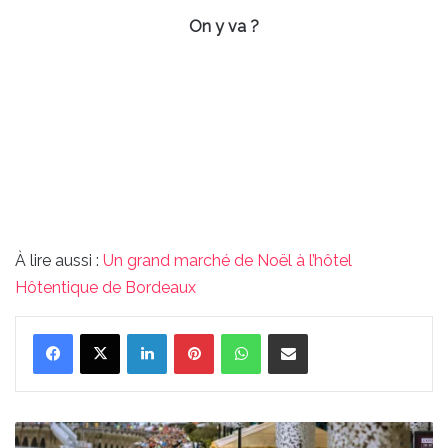
On y va ?
À lire aussi :
Un grand marché de Noël à l’hôtel
Hôtentique de Bordeaux
Linkedin
Pinterest
WhatsApp
Partager par email
Semi-