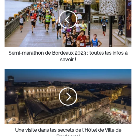
marathon
de
Bordeaux
2023
:
toutes
les
infos
à
Semi-marathon de Bordeaux 2023 : toutes les infos à
savoir
savoir !
!
Une
visite
dans
les
secrets
de
l'Hôtel
de
Ville
de
Une visite dans les secrets de l'Hôtel de Ville de
Bordeaux