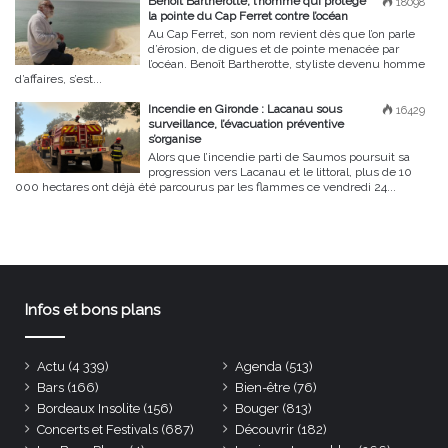
Benoît Bartherotte, l’homme qui protège
18098
la pointe du Cap Ferret contre l’océan
Au Cap Ferret, son nom revient dès que l’on parle
d’érosion, de digues et de pointe menacée par
l’océan. Benoît Bartherotte, styliste devenu homme
d’affaires, s’est...
Incendie en Gironde : Lacanau sous
16429
surveillance, l’évacuation préventive
s’organise
Alors que l’incendie parti de Saumos poursuit sa
progression vers Lacanau et le littoral, plus de 10
000 hectares ont déjà été parcourus par les flammes ce vendredi 24...
Infos et bons plans
Actu
(4 339)
Agenda
(513)
Bars
(166)
Bien-être
(76)
Bordeaux Insolite
(156)
Bouger
(813)
Concerts et Festivals
(687)
Découvrir
(182)