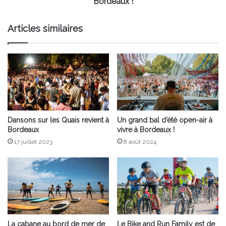
Bordeaux !
!
Articles similaires
Dansons sur les Quais revient à
Un grand bal d’été open-air à
Bordeaux
vivre à Bordeaux !
17 juillet 2023
8 août 2024
La cabane au bord de mer de
Le Bike and Run Family est de