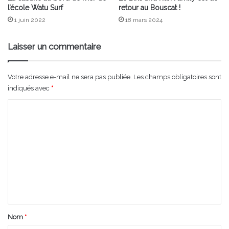
l’école Watu Surf
retour au Bouscat !
1 juin 2022
18 mars 2024
Laisser un commentaire
Votre adresse e-mail ne sera pas publiée.
Les champs obligatoires sont
indiqués avec
*
C
o
m
m
e
n
t
a
Nom
*