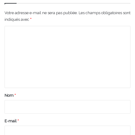
Votre adresse e-mail ne sera pas publiée.
Les champs obligatoires sont
indiqués avec
*
C
o
m
m
e
n
t
a
Nom
*
i
r
e
E-mail
*
*