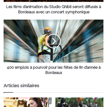
à
Bordeaux
Les films d’animation du Studio Ghibli seront diffusés à
avec
Bordeaux avec un concert symphonique
un
concert
400
symphonique
emplois
à
pourvoir
pour
les
fêtes
de
fin
d’année
400 emplois à pourvoir pour les fêtes de fin d’année à
à
Bordeaux
Bordeaux
Articles similaires