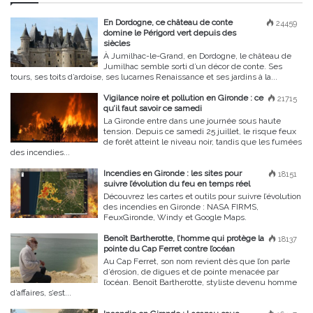
En Dordogne, ce château de conte
24459
domine le Périgord vert depuis des
siècles
À Jumilhac-le-Grand, en Dordogne, le château de
Jumilhac semble sorti d’un décor de conte. Ses
tours, ses toits d’ardoise, ses lucarnes Renaissance et ses jardins à la...
Vigilance noire et pollution en Gironde : ce
21715
qu’il faut savoir ce samedi
La Gironde entre dans une journée sous haute
tension. Depuis ce samedi 25 juillet, le risque feux
de forêt atteint le niveau noir, tandis que les fumées
des incendies...
Incendies en Gironde : les sites pour
18151
suivre l’évolution du feu en temps réel
Découvrez les cartes et outils pour suivre l’évolution
des incendies en Gironde : NASA FIRMS,
FeuxGironde, Windy et Google Maps.
Benoît Bartherotte, l’homme qui protège la
18137
pointe du Cap Ferret contre l’océan
Au Cap Ferret, son nom revient dès que l’on parle
d’érosion, de digues et de pointe menacée par
l’océan. Benoît Bartherotte, styliste devenu homme
d’affaires, s’est...