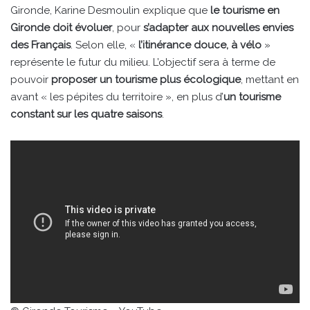
Gironde, Karine Desmoulin explique que
le tourisme en
Gironde doit évoluer
, pour
s’adapter aux nouvelles envies
des Français
. Selon elle, «
l’itinérance douce, à vélo
»
représente le futur du milieu. L’objectif sera à terme de
pouvoir
proposer un tourisme plus écologique
, mettant en
avant « les pépites du territoire », en plus d’
un tourisme
constant sur les quatre saisons
.