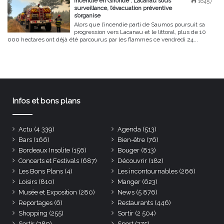
Incendie en Gironde : Lacanau sous
16457
surveillance, l’évacuation préventive
s’organise
Alors que l’incendie parti de Saumos poursuit sa
progression vers Lacanau et le littoral, plus de 10
000 hectares ont déjà été parcourus par les flammes ce vendredi 24...
Infos et bons plans
Actu
(4 339)
Agenda
(513)
Bars
(166)
Bien-être
(76)
Bordeaux Insolite
(156)
Bouger
(813)
Concerts et Festivals
(687)
Découvrir
(182)
Les Bons Plans
(4)
Les incontournables
(266)
Loisirs
(810)
Manger
(623)
Musée et Exposition
(280)
News
(5 876)
Reportages
(6)
Restaurants
(446)
Shopping
(255)
Sortir
(2 504)
Sortir
(289)
Sport
(375)