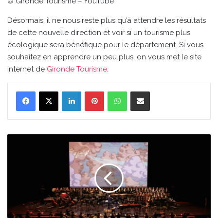
© Gironde Tourisme – YouTube
Désormais, il ne nous reste plus qu’à attendre les résultats
de cette nouvelle direction et voir si un tourisme plus
écologique sera bénéfique pour le département. Si vous
souhaitez en apprendre un peu plus, on vous met le site
internet de
Gironde Tourisme
.
Linkedin
Pinterest
WhatsApp
Partager par email
Les
films
d’animation
du
Studio
Ghibli
seront
diffusés