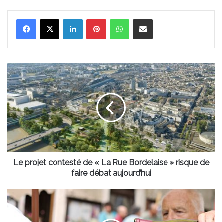
Linkedin
Pinterest
WhatsApp
Partager par email
Le
projet
contesté
de
«
La
Rue
Bordelaise
»
risque
Le projet contesté de « La Rue Bordelaise » risque de
de
faire débat aujourd’hui
faire
débat
Bordeaux
aujourd’hui
fête
le