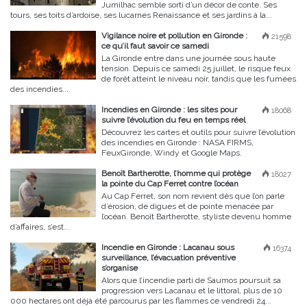
Jumilhac semble sorti d’un décor de conte. Ses
tours, ses toits d’ardoise, ses lucarnes Renaissance et ses jardins à la...
Vigilance noire et pollution en Gironde :
21598
ce qu’il faut savoir ce samedi
La Gironde entre dans une journée sous haute
tension. Depuis ce samedi 25 juillet, le risque feux
de forêt atteint le niveau noir, tandis que les fumées
des incendies...
Incendies en Gironde : les sites pour
18068
suivre l’évolution du feu en temps réel
Découvrez les cartes et outils pour suivre l’évolution
des incendies en Gironde : NASA FIRMS,
FeuxGironde, Windy et Google Maps.
Benoît Bartherotte, l’homme qui protège
18027
la pointe du Cap Ferret contre l’océan
Au Cap Ferret, son nom revient dès que l’on parle
d’érosion, de digues et de pointe menacée par
l’océan. Benoît Bartherotte, styliste devenu homme
d’affaires, s’est...
Incendie en Gironde : Lacanau sous
16374
surveillance, l’évacuation préventive
s’organise
Alors que l’incendie parti de Saumos poursuit sa
progression vers Lacanau et le littoral, plus de 10
000 hectares ont déjà été parcourus par les flammes ce vendredi 24...