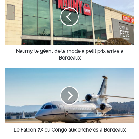
géant
de
la
mode
à
petit
prix
arrive
Naumy, le géant de la mode à petit prix arrive à
à
Bordeaux
Bordeaux
Le
Falcon
7X
du
Congo
aux
enchères
à
Bordeaux
Le Falcon 7X du Congo aux enchères à Bordeaux