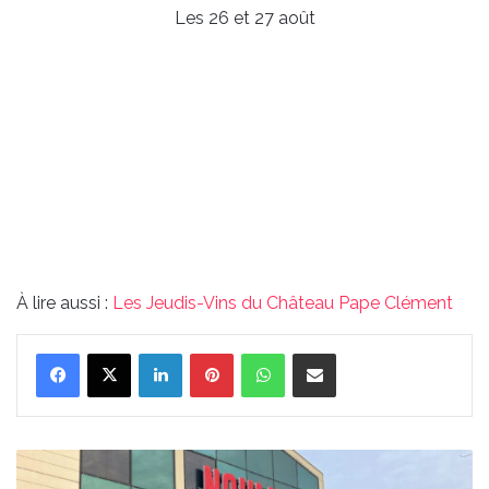
Les 26 et 27 août
À lire aussi :
Les Jeudis-Vins du Château Pape Clément
Linkedin
Pinterest
WhatsApp
Partager par email
Naumy,
le