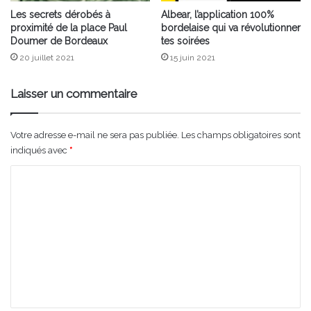
Les secrets dérobés à
Albear, l’application 100%
proximité de la place Paul
bordelaise qui va révolutionner
Doumer de Bordeaux
tes soirées
20 juillet 2021
15 juin 2021
Laisser un commentaire
Votre adresse e-mail ne sera pas publiée.
Les champs obligatoires sont
indiqués avec
*
C
o
m
m
e
n
t