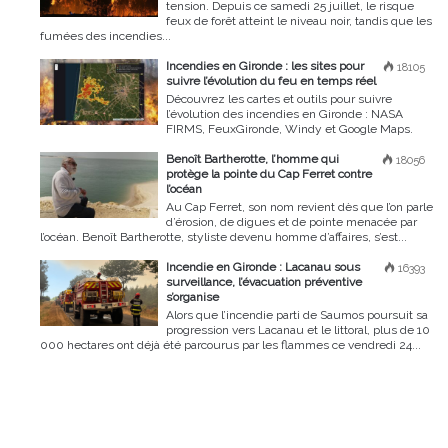
tension. Depuis ce samedi 25 juillet, le risque
feux de forêt atteint le niveau noir, tandis que les
fumées des incendies...
Incendies en Gironde : les sites pour
18105
suivre l’évolution du feu en temps réel
Découvrez les cartes et outils pour suivre
l’évolution des incendies en Gironde : NASA
FIRMS, FeuxGironde, Windy et Google Maps.
Benoît Bartherotte, l’homme qui
18056
protège la pointe du Cap Ferret contre
l’océan
Au Cap Ferret, son nom revient dès que l’on parle
d’érosion, de digues et de pointe menacée par
l’océan. Benoît Bartherotte, styliste devenu homme d’affaires, s’est...
Incendie en Gironde : Lacanau sous
16393
surveillance, l’évacuation préventive
s’organise
Alors que l’incendie parti de Saumos poursuit sa
progression vers Lacanau et le littoral, plus de 10
000 hectares ont déjà été parcourus par les flammes ce vendredi 24...