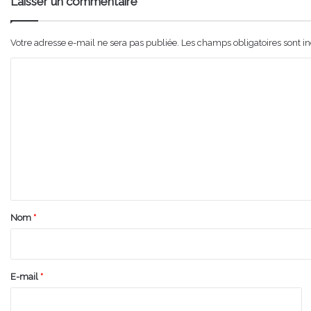
Laisser un commentaire
Votre adresse e-mail ne sera pas publiée.
Les champs obligatoires sont i
C
o
m
m
e
n
t
a
Nom
*
i
r
e
E-mail
*
*