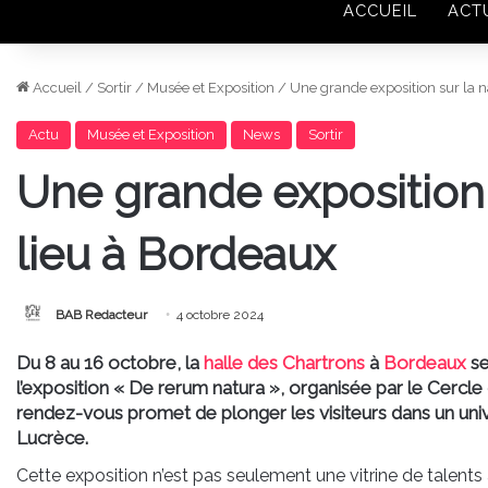
ACCUEIL
ACT
Accueil
/
Sortir
/
Musée et Exposition
/
Une grande exposition sur la n
Actu
Musée et Exposition
News
Sortir
Une grande exposition s
lieu à Bordeaux
BAB Redacteur
4 octobre 2024
Du 8 au 16 octobre, la
halle des Chartrons
à
Bordeaux
se
l’exposition « De rerum natura », organisée par le Cercle
rendez-vous promet de plonger les visiteurs dans un unive
Lucrèce.
Cette exposition n’est pas seulement une vitrine de talent