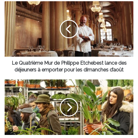
Le
Quatrième
Mur
de
Philippe
Etchebest
lance
des
déjeuners
à
Le Quatrième Mur de Philippe Etchebest lance des
emporter
déjeuners à emporter pour les dimanches d’août
pour
les
Grande
dimanches
vente
d’août
de
plantes
à
Bordeaux
:
des
prix