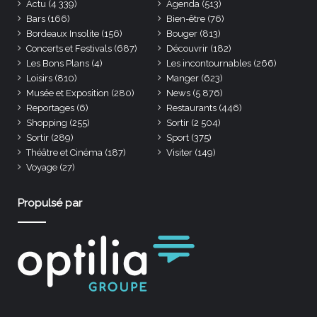
Actu
(4 339)
Agenda
(513)
Bars
(166)
Bien-être
(76)
Bordeaux Insolite
(156)
Bouger
(813)
Concerts et Festivals
(687)
Découvrir
(182)
Les Bons Plans
(4)
Les incontournables
(266)
Loisirs
(810)
Manger
(623)
Musée et Exposition
(280)
News
(5 876)
Reportages
(6)
Restaurants
(446)
Shopping
(255)
Sortir
(2 504)
Sortir
(289)
Sport
(375)
Théâtre et Cinéma
(187)
Visiter
(149)
Voyage
(27)
Propulsé par