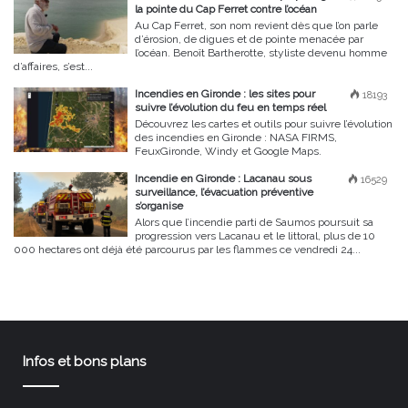
la pointe du Cap Ferret contre l’océan
Au Cap Ferret, son nom revient dès que l’on parle
d’érosion, de digues et de pointe menacée par
l’océan. Benoît Bartherotte, styliste devenu homme
d’affaires, s’est...
Incendies en Gironde : les sites pour
18193
suivre l’évolution du feu en temps réel
Découvrez les cartes et outils pour suivre l’évolution
des incendies en Gironde : NASA FIRMS,
FeuxGironde, Windy et Google Maps.
Incendie en Gironde : Lacanau sous
16529
surveillance, l’évacuation préventive
s’organise
Alors que l’incendie parti de Saumos poursuit sa
progression vers Lacanau et le littoral, plus de 10
000 hectares ont déjà été parcourus par les flammes ce vendredi 24...
Infos et bons plans