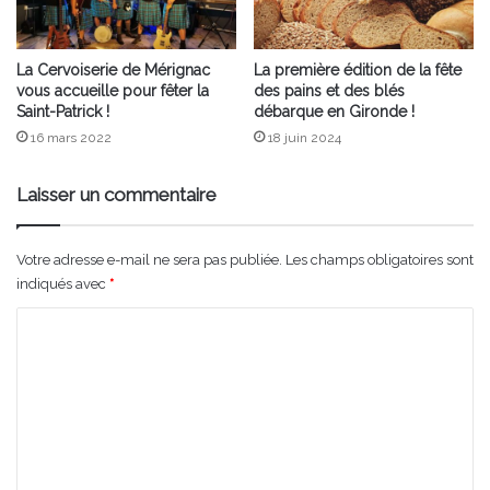
La Cervoiserie de Mérignac
La première édition de la fête
vous accueille pour fêter la
des pains et des blés
Saint-Patrick !
débarque en Gironde !
16 mars 2022
18 juin 2024
Laisser un commentaire
Votre adresse e-mail ne sera pas publiée.
Les champs obligatoires sont
indiqués avec
*
C
o
m
m
e
n