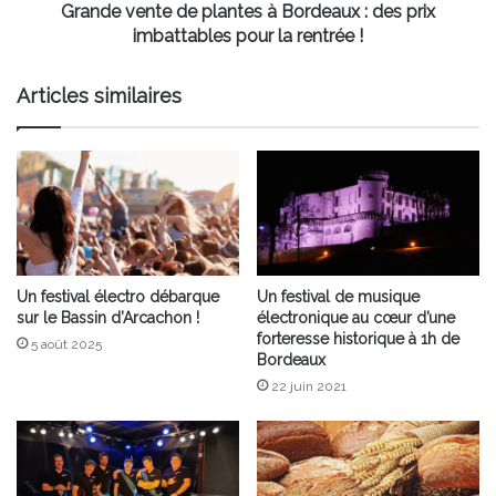
imbattables
Grande vente de plantes à Bordeaux : des prix
pour
imbattables pour la rentrée !
la
rentrée
Articles similaires
!
Un festival électro débarque
Un festival de musique
sur le Bassin d’Arcachon !
électronique au cœur d’une
forteresse historique à 1h de
5 août 2025
Bordeaux
22 juin 2021