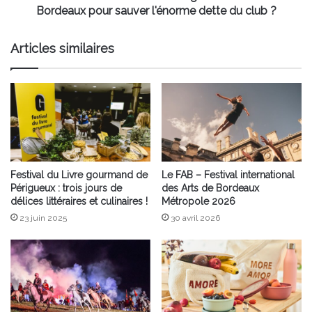
sauver
Bordeaux pour sauver l'énorme dette du club ?
l'énorme
dette
Articles similaires
du
club
?
Festival du Livre gourmand de
Le FAB – Festival international
Périgueux : trois jours de
des Arts de Bordeaux
délices littéraires et culinaires !
Métropole 2026
23 juin 2025
30 avril 2026