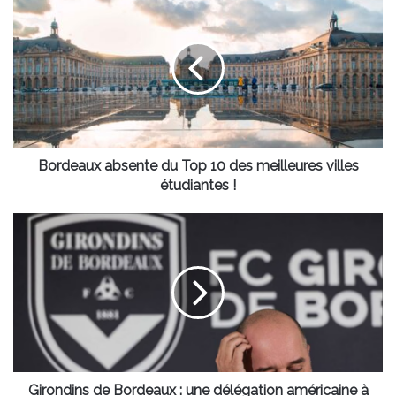
absente
du
Top
10
des
meilleures
villes
étudiantes
!
Bordeaux absente du Top 10 des meilleures villes
étudiantes !
Girondins
de
Bordeaux
:
une
délégation
américaine
à
Bordeaux
pour
Girondins de Bordeaux : une délégation américaine à