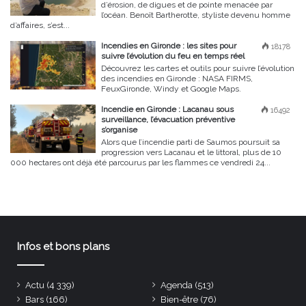
d’érosion, de digues et de pointe menacée par
l’océan. Benoît Bartherotte, styliste devenu homme
d’affaires, s’est...
Incendies en Gironde : les sites pour
18178
suivre l’évolution du feu en temps réel
Découvrez les cartes et outils pour suivre l’évolution
des incendies en Gironde : NASA FIRMS,
FeuxGironde, Windy et Google Maps.
Incendie en Gironde : Lacanau sous
16492
surveillance, l’évacuation préventive
s’organise
Alors que l’incendie parti de Saumos poursuit sa
progression vers Lacanau et le littoral, plus de 10
000 hectares ont déjà été parcourus par les flammes ce vendredi 24...
Infos et bons plans
Actu
(4 339)
Agenda
(513)
Bars
(166)
Bien-être
(76)