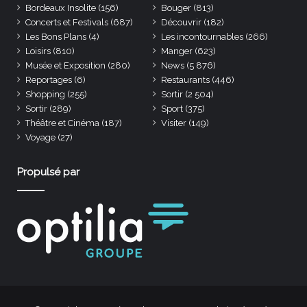
Bordeaux Insolite
(156)
Bouger
(813)
Concerts et Festivals
(687)
Découvrir
(182)
Les Bons Plans
(4)
Les incontournables
(266)
Loisirs
(810)
Manger
(623)
Musée et Exposition
(280)
News
(5 876)
Reportages
(6)
Restaurants
(446)
Shopping
(255)
Sortir
(2 504)
Sortir
(289)
Sport
(375)
Théâtre et Cinéma
(187)
Visiter
(149)
Voyage
(27)
Propulsé par