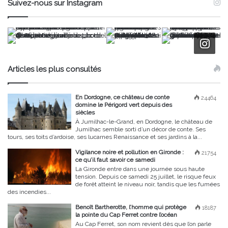
Suivez-nous sur Instagram
Articles les plus consultés
En Dordogne, ce château de conte
24464
domine le Périgord vert depuis des
siècles
À Jumilhac-le-Grand, en Dordogne, le château de
Jumilhac semble sorti d’un décor de conte. Ses
tours, ses toits d’ardoise, ses lucarnes Renaissance et ses jardins à la...
Vigilance noire et pollution en Gironde :
21754
ce qu’il faut savoir ce samedi
La Gironde entre dans une journée sous haute
tension. Depuis ce samedi 25 juillet, le risque feux
de forêt atteint le niveau noir, tandis que les fumées
des incendies...
Benoît Bartherotte, l’homme qui protège
18187
la pointe du Cap Ferret contre l’océan
Au Cap Ferret, son nom revient dès que l’on parle