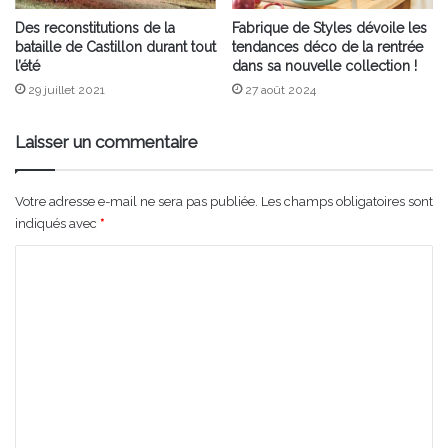
Des reconstitutions de la
Fabrique de Styles dévoile les
bataille de Castillon durant tout
tendances déco de la rentrée
l’été
dans sa nouvelle collection !
29 juillet 2021
27 août 2024
Laisser un commentaire
Votre adresse e-mail ne sera pas publiée.
Les champs obligatoires sont
indiqués avec
*
C
o
m
m
e
n
t