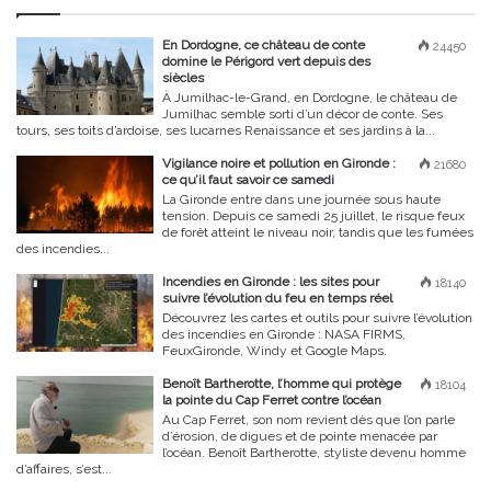
En Dordogne, ce château de conte
24450
domine le Périgord vert depuis des
siècles
À Jumilhac-le-Grand, en Dordogne, le château de
Jumilhac semble sorti d’un décor de conte. Ses
tours, ses toits d’ardoise, ses lucarnes Renaissance et ses jardins à la...
Vigilance noire et pollution en Gironde :
21680
ce qu’il faut savoir ce samedi
La Gironde entre dans une journée sous haute
tension. Depuis ce samedi 25 juillet, le risque feux
de forêt atteint le niveau noir, tandis que les fumées
des incendies...
Incendies en Gironde : les sites pour
18140
suivre l’évolution du feu en temps réel
Découvrez les cartes et outils pour suivre l’évolution
des incendies en Gironde : NASA FIRMS,
FeuxGironde, Windy et Google Maps.
Benoît Bartherotte, l’homme qui protège
18104
la pointe du Cap Ferret contre l’océan
Au Cap Ferret, son nom revient dès que l’on parle
d’érosion, de digues et de pointe menacée par
l’océan. Benoît Bartherotte, styliste devenu homme
d’affaires, s’est...