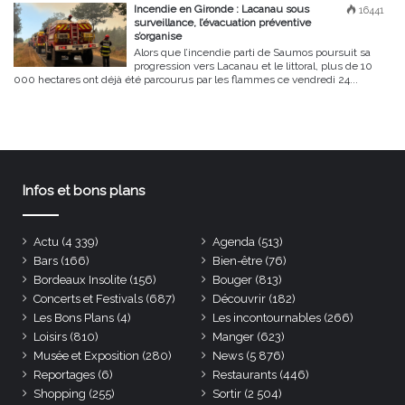
Incendie en Gironde : Lacanau sous
16441
surveillance, l’évacuation préventive
s’organise
Alors que l’incendie parti de Saumos poursuit sa
progression vers Lacanau et le littoral, plus de 10
000 hectares ont déjà été parcourus par les flammes ce vendredi 24...
Infos et bons plans
Actu
(4 339)
Agenda
(513)
Bars
(166)
Bien-être
(76)
Bordeaux Insolite
(156)
Bouger
(813)
Concerts et Festivals
(687)
Découvrir
(182)
Les Bons Plans
(4)
Les incontournables
(266)
Loisirs
(810)
Manger
(623)
Musée et Exposition
(280)
News
(5 876)
Reportages
(6)
Restaurants
(446)
Shopping
(255)
Sortir
(2 504)