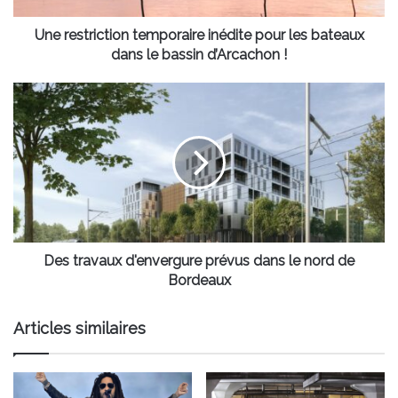
le
bassin
Une restriction temporaire inédite pour les bateaux
d’Arcachon
dans le bassin d’Arcachon !
!
Des
travaux
d'envergure
prévus
dans
le
nord
de
Bordeaux
Des travaux d'envergure prévus dans le nord de
Bordeaux
Articles similaires