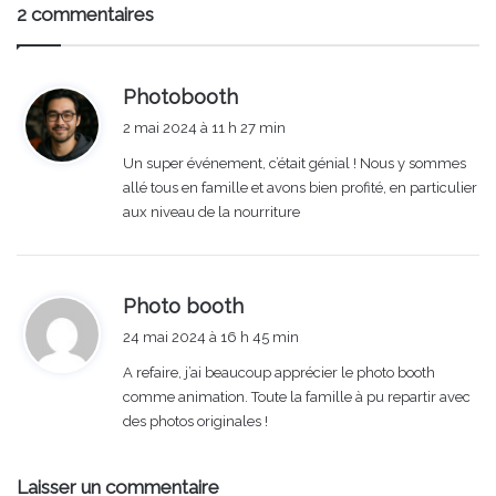
2 commentaires
d
Photobooth
i
2 mai 2024 à 11 h 27 min
t
Un super événement, c’était génial ! Nous y sommes
allé tous en famille et avons bien profité, en particulier
:
aux niveau de la nourriture
d
Photo booth
i
24 mai 2024 à 16 h 45 min
t
A refaire, j’ai beaucoup apprécier le photo booth
comme animation. Toute la famille à pu repartir avec
:
des photos originales !
Laisser un commentaire