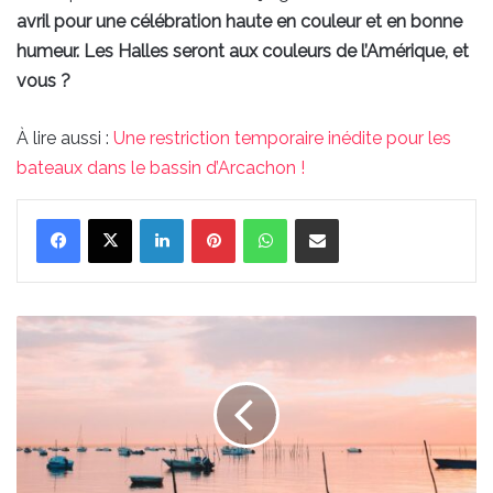
avril pour une célébration haute en couleur et en bonne
humeur. Les Halles seront aux couleurs de l’Amérique, et
vous ?
À lire aussi :
Une restriction temporaire inédite pour les
bateaux dans le bassin d’Arcachon !
Linkedin
Pinterest
WhatsApp
Partager par email
Une
restriction
temporaire
inédite
pour
les
bateaux
dans