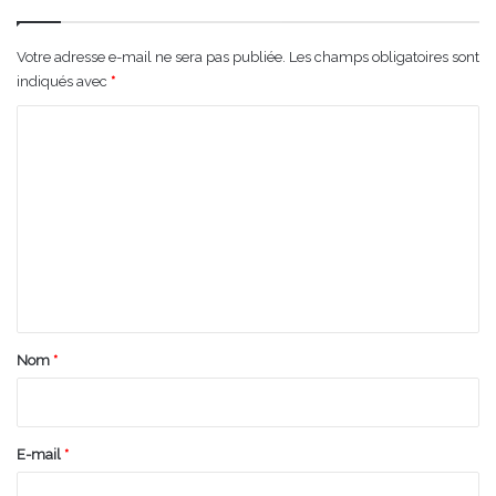
Votre adresse e-mail ne sera pas publiée.
Les champs obligatoires sont
indiqués avec
*
C
o
m
m
e
n
t
a
Nom
*
i
r
e
E-mail
*
*