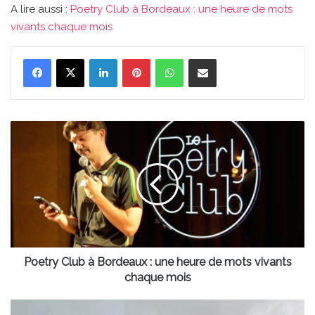
A lire aussi :
Poetry Club à Bordeaux : une heure de mots
vivants chaque mois
Linkedin
Pinterest
WhatsApp
Partager par email
Poetry
Club
à
Bordeaux
:
une
heure
de
mots
vivants
Poetry Club à Bordeaux : une heure de mots vivants
chaque
chaque mois
mois
Le