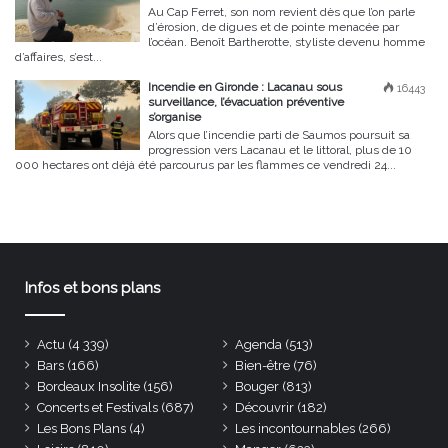
Au Cap Ferret, son nom revient dès que l’on parle
d’érosion, de digues et de pointe menacée par
l’océan. Benoît Bartherotte, styliste devenu homme
d’affaires, s’est...
Incendie en Gironde : Lacanau sous
16443
surveillance, l’évacuation préventive
s’organise
Alors que l’incendie parti de Saumos poursuit sa
progression vers Lacanau et le littoral, plus de 10
000 hectares ont déjà été parcourus par les flammes ce vendredi 24...
Infos et bons plans
Actu
(4 339)
Agenda
(513)
Bars
(166)
Bien-être
(76)
Bordeaux Insolite
(156)
Bouger
(813)
Concerts et Festivals
(687)
Découvrir
(182)
Les Bons Plans
(4)
Les incontournables
(266)