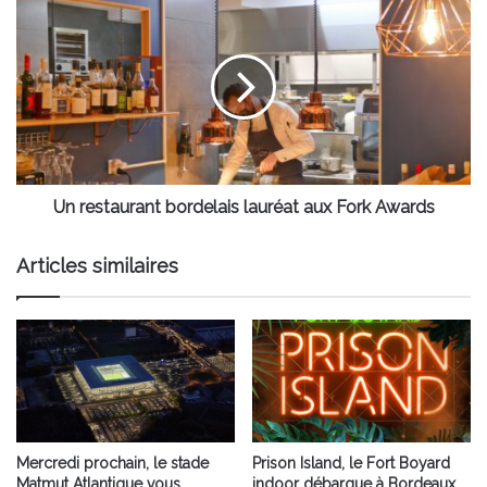
restaurant
bordelais
lauréat
aux
Fork
Awards
Un restaurant bordelais lauréat aux Fork Awards
Articles similaires
Mercredi prochain, le stade
Prison Island, le Fort Boyard
Matmut Atlantique vous
indoor débarque à Bordeaux