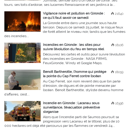
Jumilhac semble sorti d’un décor de conte. Ses
tours, ses toits d’ardoise, ses lucarnes Renaissance et ses jardins à la...
Vigilance noire et pollution en Gironde :
21640
ce qu’il faut savoir ce samedi
La Gironde entre dans une journée sous haute
tension. Depuis ce samedi 25 juillet, le risque feux
de forêt atteint le niveau noir, tandis que les fumées
des incendies...
Incendies en Gironde : les sites pour
18106
suivre l’évolution du feu en temps réel
Découvrez les cartes et outils pour suivre l’évolution
des incendies en Gironde : NASA FIRMS,
FeuxGironde, Windy et Google Maps.
Benoît Bartherotte, l’homme qui protège
18059
la pointe du Cap Ferret contre l’océan
Au Cap Ferret, son nom revient dès que l’on parle
d’érosion, de digues et de pointe menacée par
l’océan. Benoît Bartherotte, styliste devenu homme
d’affaires, s’est...
Incendie en Gironde : Lacanau sous
16396
surveillance, l’évacuation préventive
s’organise
Alors que l’incendie parti de Saumos poursuit sa
progression vers Lacanau et le littoral, plus de 10
000 hectares ont déjà été parcourus par les flammes ce vendredi 24...