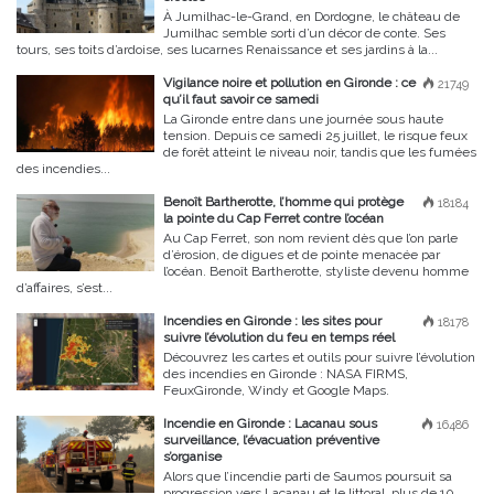
À Jumilhac-le-Grand, en Dordogne, le château de
Jumilhac semble sorti d’un décor de conte. Ses
tours, ses toits d’ardoise, ses lucarnes Renaissance et ses jardins à la...
Vigilance noire et pollution en Gironde : ce
21749
qu’il faut savoir ce samedi
La Gironde entre dans une journée sous haute
tension. Depuis ce samedi 25 juillet, le risque feux
de forêt atteint le niveau noir, tandis que les fumées
des incendies...
Benoît Bartherotte, l’homme qui protège
18184
la pointe du Cap Ferret contre l’océan
Au Cap Ferret, son nom revient dès que l’on parle
d’érosion, de digues et de pointe menacée par
l’océan. Benoît Bartherotte, styliste devenu homme
d’affaires, s’est...
Incendies en Gironde : les sites pour
18178
suivre l’évolution du feu en temps réel
Découvrez les cartes et outils pour suivre l’évolution
des incendies en Gironde : NASA FIRMS,
FeuxGironde, Windy et Google Maps.
Incendie en Gironde : Lacanau sous
16486
surveillance, l’évacuation préventive
s’organise
Alors que l’incendie parti de Saumos poursuit sa
progression vers Lacanau et le littoral, plus de 10