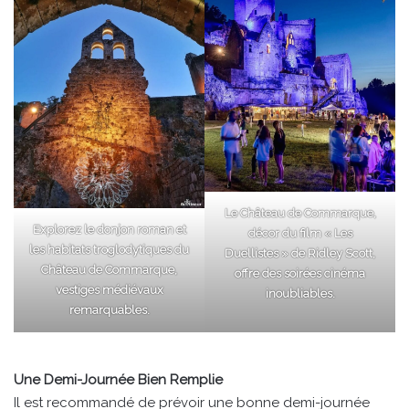
Le Château de Commarque,
Explorez le donjon roman et
décor du film « Les
les habitats troglodytiques du
Duellistes » de Ridley Scott,
Château de Commarque,
offre des soirées cinéma
vestiges médiévaux
inoubliables.
remarquables.
Une Demi-Journée Bien Remplie
Il est recommandé de prévoir une bonne demi-journée