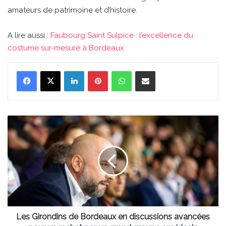
amateurs de patrimoine et d’histoire.
A lire aussi :
Faubourg Saint Sulpice : l’excellence du
costume sur-mesure à Bordeaux
Linkedin
Pinterest
WhatsApp
Partager par email
Les
Girondins
de
Bordeaux
en
discussions
avancées
pour
un
rachat
Les Girondins de Bordeaux en discussions avancées