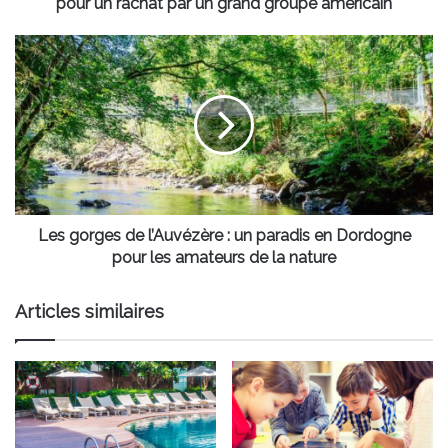
par
pour un rachat par un grand groupe américain
un
grand
Les
groupe
gorges
américain
de
l’Auvézère
:
un
paradis
en
Dordogne
pour
Les gorges de l’Auvézère : un paradis en Dordogne
les
pour les amateurs de la nature
amateurs
de
Articles similaires
la
nature