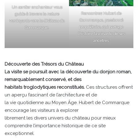
Un sentier enchanteur vous
Rencontrez Hubert de
guide à travers la nature
Commarque, passionné
verdoyante vers le Château de
propriétaire, qui partage
Commarque.
l’histoire fascinante de ses
ancêtres.
Découverte des Trésors du Château
La visite se poursuit avec la découverte du donjon roman,
remarquablement conservé, et des
habitats troglodytiques reconstitués.
Ces structures offrent
un aperçu fascinant de l’architecture et de
la vie quotidienne au Moyen Âge. Hubert de Commarque
encourage les visiteurs à explorer
librement les divers univers du château pour mieux
comprendre l’importance historique de ce site
exceptionnel.