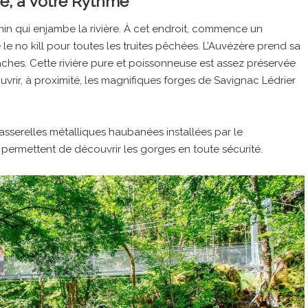
e, à Votre Rythme
in qui enjambe la rivière. À cet endroit, commence un
 no kill pour toutes les truites pêchées. L’Auvézère prend sa
vaches. Cette rivière pure et poissonneuse est assez préservée
vrir, à proximité, les magnifiques forges de Savignac Lédrier
sserelles métalliques haubanées installées par le
permettent de découvrir les gorges en toute sécurité.