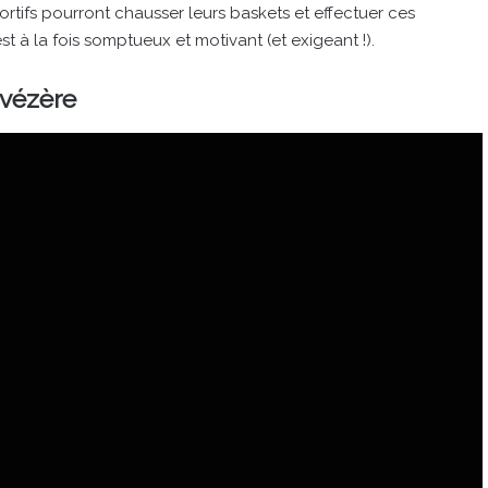
ortifs pourront chausser leurs baskets et effectuer ces
st à la fois somptueux et motivant (et exigeant !).
uvézère