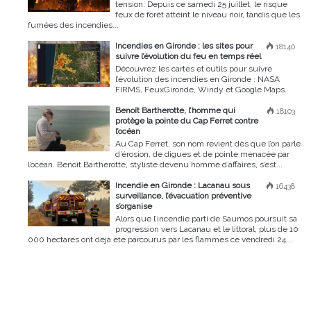
tension. Depuis ce samedi 25 juillet, le risque
feux de forêt atteint le niveau noir, tandis que les
fumées des incendies...
Incendies en Gironde : les sites pour
18140
suivre l’évolution du feu en temps réel
Découvrez les cartes et outils pour suivre
l’évolution des incendies en Gironde : NASA
FIRMS, FeuxGironde, Windy et Google Maps.
Benoît Bartherotte, l’homme qui
18103
protège la pointe du Cap Ferret contre
l’océan
Au Cap Ferret, son nom revient dès que l’on parle
d’érosion, de digues et de pointe menacée par
l’océan. Benoît Bartherotte, styliste devenu homme d’affaires, s’est...
Incendie en Gironde : Lacanau sous
16438
surveillance, l’évacuation préventive
s’organise
Alors que l’incendie parti de Saumos poursuit sa
progression vers Lacanau et le littoral, plus de 10
000 hectares ont déjà été parcourus par les flammes ce vendredi 24...