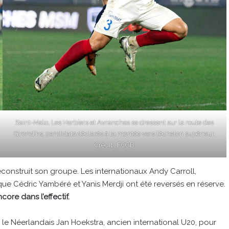
Saint-Malo, Les Herbiers et Avranches se dressent sur la route des
Girondins, candidats déclarés à la montée vers l’échelon supérieur.
Crédit : FCGB
onstruit son groupe. Les internationaux Andy Carroll,
que Cédric Yambéré et Yanis Merdji ont été reversés en réserve.
core dans l’effectif.
 le Néerlandais Jan Hoekstra, ancien international U20, pour