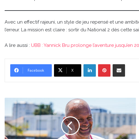
Avec un effectif rajeuni, un style de jeu repensé et une ambitio
l’erreur. La mission est claire : sortir du National 2 dès cette
A lire aussi :
UBB : Yannick Bru prolonge l’aventure jusqu’en 2
Linkedin
Pinterest
Partager par email
Facebook
X
UBB
:
Yannick
Bru
prolonge
l’aventure