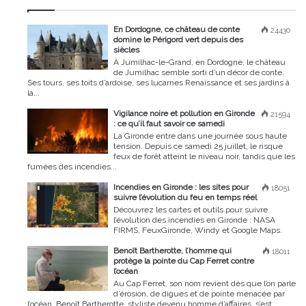
En Dordogne, ce château de conte
24430
domine le Périgord vert depuis des
siècles
À Jumilhac-le-Grand, en Dordogne, le château
de Jumilhac semble sorti d’un décor de conte.
Ses tours, ses toits d’ardoise, ses lucarnes Renaissance et ses jardins à
la...
Vigilance noire et pollution en Gironde
21594
: ce qu’il faut savoir ce samedi
La Gironde entre dans une journée sous haute
tension. Depuis ce samedi 25 juillet, le risque
feux de forêt atteint le niveau noir, tandis que les
fumées des incendies...
Incendies en Gironde : les sites pour
18051
suivre l’évolution du feu en temps réel
Découvrez les cartes et outils pour suivre
l’évolution des incendies en Gironde : NASA
FIRMS, FeuxGironde, Windy et Google Maps.
Benoît Bartherotte, l’homme qui
18011
protège la pointe du Cap Ferret contre
l’océan
Au Cap Ferret, son nom revient dès que l’on parle
d’érosion, de digues et de pointe menacée par
l’océan. Benoît Bartherotte, styliste devenu homme d’affaires, s’est...