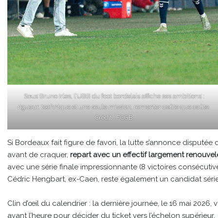
Sous Bruno Irles, l’UBB du foot bordelais affiche ses ambitions :
rigueur, technique et une seule mission, remonter coûte que coûte.
Crédit : FCGB
Si Bordeaux fait figure de favori, la lutte s’annonce disputé
avant de craquer,
repart avec un effectif largement renouvel
avec une série finale impressionnante (8 victoires consécutiv
Cédric Hengbart, ex-Caen, reste également un candidat série
Clin d’œil du calendrier : la dernière journée, le 16 mai 2026
avant l’heure pour décider du ticket vers l’échelon supérieur.