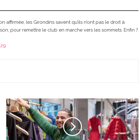
n affirmée, les Girondins savent qu’ils n’ont pas le droit à
 saison, pour remettre le club en marche vers les sommets. Enfin ?
029
Mode
à
Bordeaux
:
des
dizaines