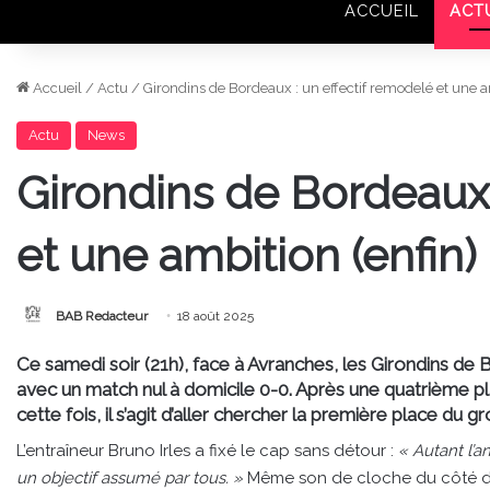
ACCUEIL
ACT
Accueil
/
Actu
/
Girondins de Bordeaux : un effectif remodelé et une a
Actu
News
Girondins de Bordeaux 
et une ambition (enfin)
BAB Redacteur
18 août 2025
Ce samedi soir (21h), face à Avranches, les Girondins d
avec un match nul à domicile 0-0. Après une quatrième pl
cette fois, il s’agit d’aller chercher la première place d
L’entraîneur Bruno Irles a fixé le cap sans détour :
« Autant l’a
un objectif assumé par tous. »
Même son de cloche du côté de 