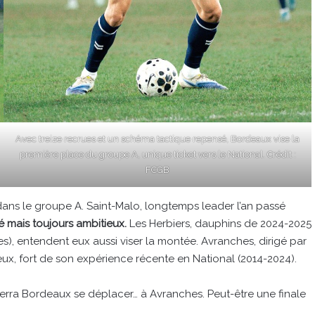
Avec treize recrues et un schéma tactique repensé, Bordeaux vise la
première place du groupe A, unique ticket vers le National. Crédit :
FCGB
e dans le groupe A. Saint-Malo, longtemps leader l’an passé
é mais toujours ambitieux.
Les Herbiers, dauphins de 2024-2025
es), entendent eux aussi viser la montée. Avranches, dirigé par
ux, fort de son expérience récente en National (2014-2024).
, verra Bordeaux se déplacer… à Avranches. Peut-être une finale