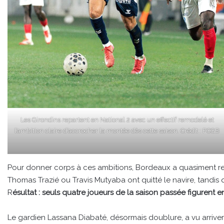
Les Girondins repartent en National 2 avec un effectif remodelé et
l’ambition claire d’accrocher la montée dès cette saison. Crédit : FCGB
Pour donner corps à ces ambitions, Bordeaux a quasiment rec
Thomas Trazié ou Travis Mutyaba ont quitté le navire, tandis 
R
ésultat : seuls quatre joueurs de la saison passée figurent en
Le gardien Lassana Diabaté, désormais doublure, a vu arriver