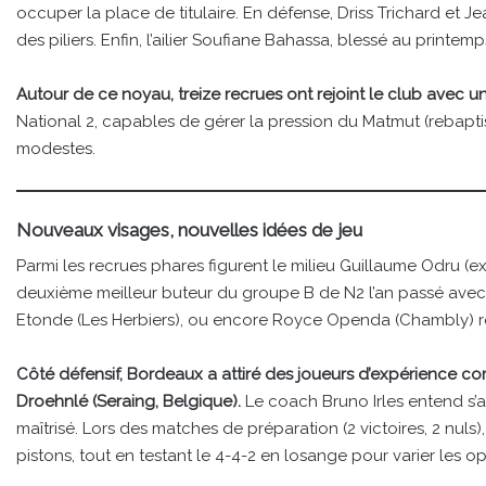
occuper la place de titulaire. En défense, Driss Trichard et J
des piliers. Enfin, l’ailier Soufiane Bahassa, blessé au printe
Autour de ce noyau, treize recrues ont rejoint le club avec un
National 2, capables de gérer la pression du Matmut (rebapti
modestes.
Nouveaux visages, nouvelles idées de jeu
Parmi les recrues phares figurent le milieu Guillaume Odru (ex-
deuxième meilleur buteur du groupe B de N2 l’an passé avec 
Etonde (Les Herbiers), ou encore Royce Openda (Chambly) re
Côté défensif, Bordeaux a attiré des joueurs d’expérience 
Droehnlé (Seraing, Belgique).
Le coach Bruno Irles entend s’a
maîtrisé. Lors des matches de préparation (2 victoires, 2 nuls)
pistons, tout en testant le 4-4-2 en losange pour varier les op