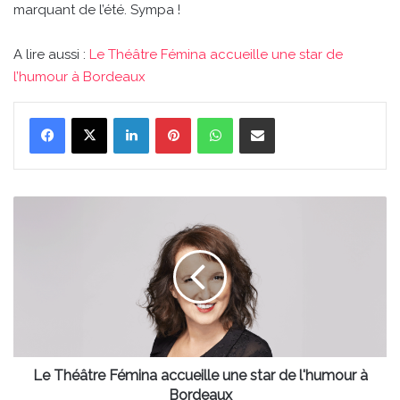
marquant de l’été. Sympa !
A lire aussi :
Le Théâtre Fémina accueille une star de
l’humour à Bordeaux
Linkedin
Pinterest
WhatsApp
Partager par email
Le
Théâtre
Fémina
accueille
une
star
de
l'humour
à
Bordeaux
Le Théâtre Fémina accueille une star de l'humour à
Bordeaux