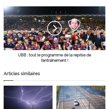
UBB
:
tout
le
programme
de
la
reprise
de
l’entraînement
UBB : tout le programme de la reprise de
!
l’entraînement !
Articles similaires