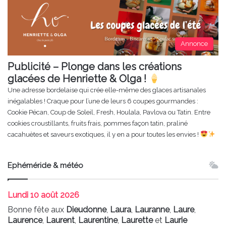
Annonce
Publicité – Plonge dans les créations
glacées de Henriette & Olga !
Une adresse bordelaise qui crée elle-même des glaces artisanales
inégalables ! Craque pour l’une de leurs 6 coupes gourmandes :
Cookie Pécan, Coup de Soleil, Fresh, Houlala, Pavlova ou Tatin. Entre
cookies croustillants, fruits frais, pommes façon tatin, praliné
cacahuètes et saveurs exotiques, il y en a pour toutes les envies !
Ephéméride & météo
Lundi
10 août 2026
Bonne fête aux
Dieudonne
,
Laura
,
Lauranne
,
Laure
,
Laurence
,
Laurent
,
Laurentine
,
Laurette
et
Laurie