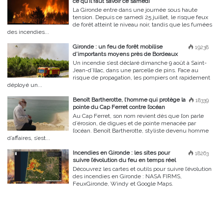
ce qu’il faut savoir ce samedi
La Gironde entre dans une journée sous haute
tension. Depuis ce samedi 25 juillet, le risque feux
de forêt atteint le niveau noir, tandis que les fumées
des incendies...
Gironde : un feu de forêt mobilise
19238
d’importants moyens près de Bordeaux
Un incendie s’est déclaré dimanche 9 août à Saint-
Jean-d’Illac, dans une parcelle de pins. Face au
risque de propagation, les pompiers ont rapidement
déployé un...
Benoît Bartherotte, l’homme qui protège la
18339
pointe du Cap Ferret contre l’océan
Au Cap Ferret, son nom revient dès que l’on parle
d’érosion, de digues et de pointe menacée par
l’océan. Benoît Bartherotte, styliste devenu homme
d’affaires, s’est...
Incendies en Gironde : les sites pour
18263
suivre l’évolution du feu en temps réel
Découvrez les cartes et outils pour suivre l’évolution
des incendies en Gironde : NASA FIRMS,
FeuxGironde, Windy et Google Maps.