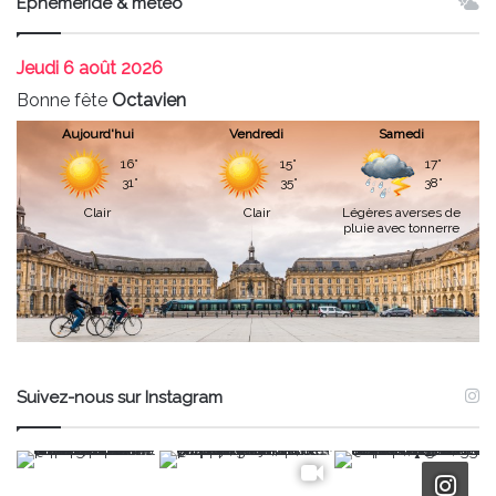
Ephéméride & météo
Jeudi
6 août 2026
Bonne fête
Octavien
Aujourd'hui
Vendredi
Samedi
16°
15°
17°
31°
35°
38°
Clair
Clair
Légères averses de
pluie avec tonnerre
Suivez-nous sur Instagram