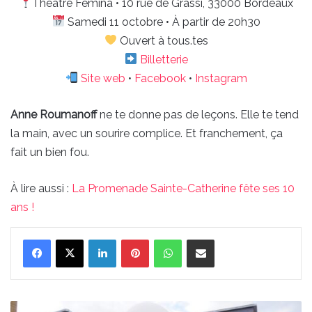
Théâtre Fémina • 10 rue de Grassi, 33000 Bordeaux
Samedi 11 octobre • À partir de 20h30
Ouvert à tous.tes
Billetterie
Site web
•
Facebook
•
Instagram
Anne Roumanoff
ne te donne pas de leçons. Elle te tend
la main, avec un sourire complice. Et franchement, ça
fait un bien fou.
À lire aussi :
La Promenade Sainte-Catherine fête ses 10
ans !
Linkedin
Pinterest
WhatsApp
Partager par email
La