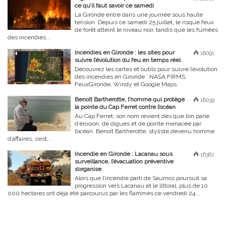
ce qu’il faut savoir ce samedi
La Gironde entre dans une journée sous haute
tension. Depuis ce samedi 25 juillet, le risque feux
de forêt atteint le niveau noir, tandis que les fumées
des incendies...
Incendies en Gironde : les sites pour
18091
suivre l’évolution du feu en temps réel
Découvrez les cartes et outils pour suivre l’évolution
des incendies en Gironde : NASA FIRMS,
FeuxGironde, Windy et Google Maps.
Benoît Bartherotte, l’homme qui protège
18039
la pointe du Cap Ferret contre l’océan
Au Cap Ferret, son nom revient dès que l’on parle
d’érosion, de digues et de pointe menacée par
l’océan. Benoît Bartherotte, styliste devenu homme
d’affaires, s’est...
Incendie en Gironde : Lacanau sous
16382
surveillance, l’évacuation préventive
s’organise
Alors que l’incendie parti de Saumos poursuit sa
progression vers Lacanau et le littoral, plus de 10
000 hectares ont déjà été parcourus par les flammes ce vendredi 24...