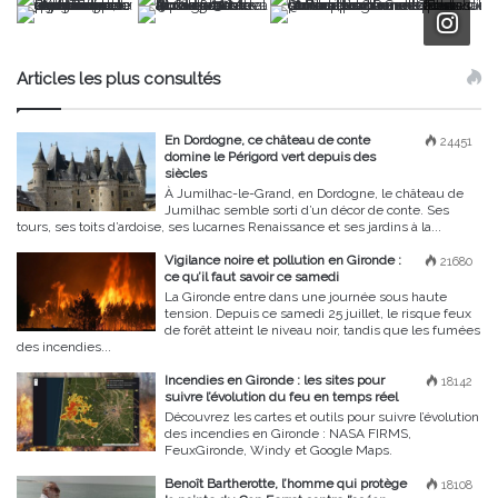
Articles les plus consultés
En Dordogne, ce château de conte
24451
domine le Périgord vert depuis des
siècles
À Jumilhac-le-Grand, en Dordogne, le château de
Jumilhac semble sorti d’un décor de conte. Ses
tours, ses toits d’ardoise, ses lucarnes Renaissance et ses jardins à la...
Vigilance noire et pollution en Gironde :
21680
ce qu’il faut savoir ce samedi
La Gironde entre dans une journée sous haute
tension. Depuis ce samedi 25 juillet, le risque feux
de forêt atteint le niveau noir, tandis que les fumées
des incendies...
Incendies en Gironde : les sites pour
18142
suivre l’évolution du feu en temps réel
Découvrez les cartes et outils pour suivre l’évolution
des incendies en Gironde : NASA FIRMS,
FeuxGironde, Windy et Google Maps.
Benoît Bartherotte, l’homme qui protège
18108