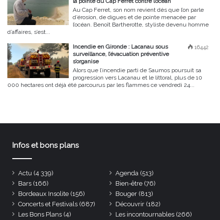
la pointe du Cap Ferret contre l’océan
Au Cap Ferret, son nom revient dès que l’on parle
d’érosion, de digues et de pointe menacée par
l’océan. Benoît Bartherotte, styliste devenu homme
d’affaires, s’est...
Incendie en Gironde : Lacanau sous
16442
surveillance, l’évacuation préventive
s’organise
Alors que l’incendie parti de Saumos poursuit sa
progression vers Lacanau et le littoral, plus de 10
000 hectares ont déjà été parcourus par les flammes ce vendredi 24...
Infos et bons plans
Actu
(4 339)
Agenda
(513)
Bars
(166)
Bien-être
(76)
Bordeaux Insolite
(156)
Bouger
(813)
Concerts et Festivals
(687)
Découvrir
(182)
Les Bons Plans
(4)
Les incontournables
(266)