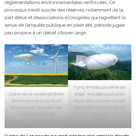
réglementations environnementales renforcées. Ce
processus inédit suscite des réserves, notamment de la
part d’élus et d’associations écologistes qui regrettent la
tenue de l’enquête publique en plein été, période jugée
peu propice à un débat citoyen large.
Flying Whales concrétise son
L’usine de Laruscade générera
projet : enquête publique en
300 emplois et produira un
cours, site unique en Europe,
dirigeable par mois pour des
production mondiale bientôt
missions logistiques
lancée.
innovantes.