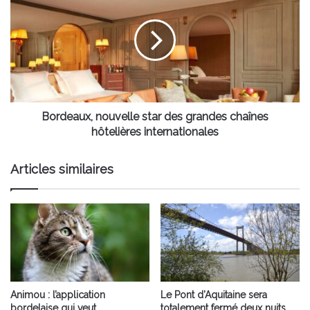
star
des
grandes
chaînes
hôtelières
internationales
Bordeaux, nouvelle star des grandes chaînes
hôtelières internationales
Articles similaires
Animou : l’application
Le Pont d’Aquitaine sera
bordelaise qui veut
totalement fermé deux nuits