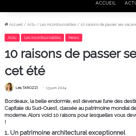
ACCUEIL
ACT
Accueil
/
Actu
/
Les incontournables
/
10 raisons de passer ses vacan
Actu
Les incontournables
News
10 raisons de passer 
cet été
Léa TAROZZI
13 juin 2024
Bordeaux, la belle endormie, est devenue l’une des dest
Capitale du Sud-Ouest, classée au patrimoine mondial de
moderne. Alors voici 10 raisons pour lesquelles vous de
!
1. Un patrimoine architectural exceptionnel