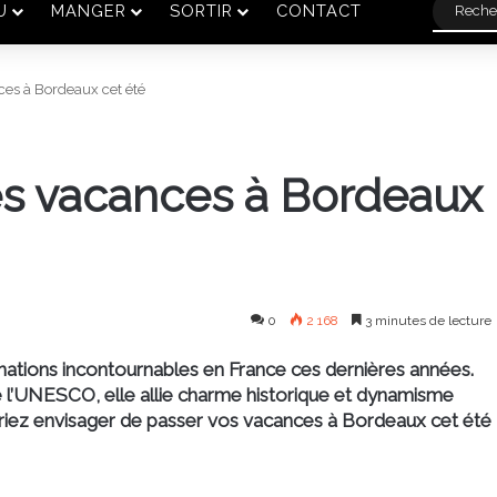
U
MANGER
SORTIR
CONTACT
ces à Bordeaux cet été
ses vacances à Bordeaux
0
2 168
3 minutes de lecture
inations incontournables en France ces dernières années.
 l’UNESCO, elle allie charme historique et dynamisme
vriez envisager de passer vos vacances à Bordeaux cet été