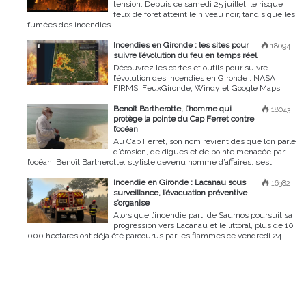
tension. Depuis ce samedi 25 juillet, le risque
feux de forêt atteint le niveau noir, tandis que les
fumées des incendies...
Incendies en Gironde : les sites pour
18094
suivre l’évolution du feu en temps réel
Découvrez les cartes et outils pour suivre
l’évolution des incendies en Gironde : NASA
FIRMS, FeuxGironde, Windy et Google Maps.
Benoît Bartherotte, l’homme qui
18043
protège la pointe du Cap Ferret contre
l’océan
Au Cap Ferret, son nom revient dès que l’on parle
d’érosion, de digues et de pointe menacée par
l’océan. Benoît Bartherotte, styliste devenu homme d’affaires, s’est...
Incendie en Gironde : Lacanau sous
16382
surveillance, l’évacuation préventive
s’organise
Alors que l’incendie parti de Saumos poursuit sa
progression vers Lacanau et le littoral, plus de 10
000 hectares ont déjà été parcourus par les flammes ce vendredi 24...