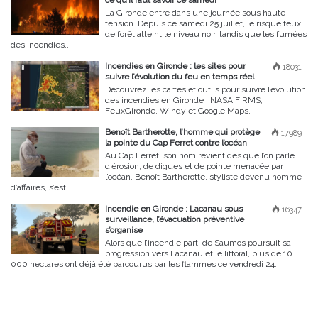
ce qu’il faut savoir ce samedi
La Gironde entre dans une journée sous haute
tension. Depuis ce samedi 25 juillet, le risque feux
de forêt atteint le niveau noir, tandis que les fumées
des incendies...
Incendies en Gironde : les sites pour
18031
suivre l’évolution du feu en temps réel
Découvrez les cartes et outils pour suivre l’évolution
des incendies en Gironde : NASA FIRMS,
FeuxGironde, Windy et Google Maps.
Benoît Bartherotte, l’homme qui protège
17989
la pointe du Cap Ferret contre l’océan
Au Cap Ferret, son nom revient dès que l’on parle
d’érosion, de digues et de pointe menacée par
l’océan. Benoît Bartherotte, styliste devenu homme
d’affaires, s’est...
Incendie en Gironde : Lacanau sous
16347
surveillance, l’évacuation préventive
s’organise
Alors que l’incendie parti de Saumos poursuit sa
progression vers Lacanau et le littoral, plus de 10
000 hectares ont déjà été parcourus par les flammes ce vendredi 24...