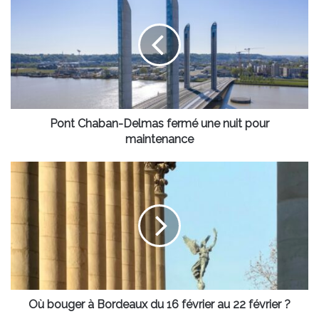
Chaban-
Delmas fermé
une
nuit
pour
maintenance
Pont Chaban-Delmas fermé une nuit pour
maintenance
Où
bouger
à
Bordeaux
du
16
février
au
22
février
Où bouger à Bordeaux du 16 février au 22 février ?
?