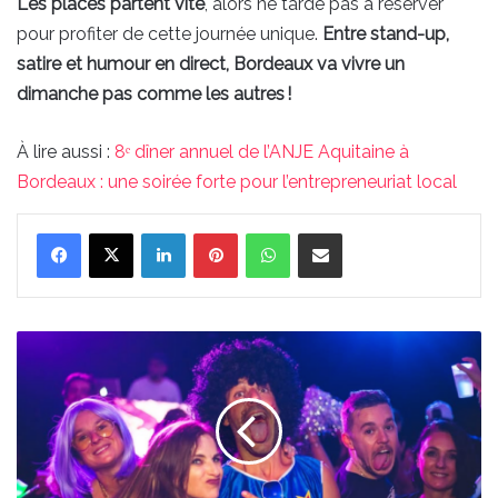
Les places partent vite
, alors ne tarde pas à réserver
pour profiter de cette journée unique.
Entre stand-up,
satire et humour en direct, Bordeaux va vivre un
dimanche pas comme les autres !
À lire aussi :
8ᵉ dîner annuel de l’ANJE Aquitaine à
Bordeaux : une soirée forte pour l’entrepreneuriat local
Linkedin
Pinterest
WhatsApp
Partager par email
La
Compil
débarque
à
Bordeaux
:
prépare-