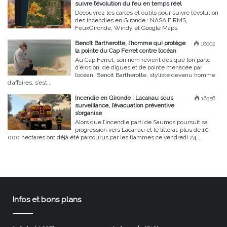
suivre l’évolution du feu en temps réel
Découvrez les cartes et outils pour suivre l’évolution
des incendies en Gironde : NASA FIRMS,
FeuxGironde, Windy et Google Maps.
Benoît Bartherotte, l’homme qui protège
18002
la pointe du Cap Ferret contre l’océan
Au Cap Ferret, son nom revient dès que l’on parle
d’érosion, de digues et de pointe menacée par
l’océan. Benoît Bartherotte, styliste devenu homme
d’affaires, s’est...
Incendie en Gironde : Lacanau sous
16356
surveillance, l’évacuation préventive
s’organise
Alors que l’incendie parti de Saumos poursuit sa
progression vers Lacanau et le littoral, plus de 10
000 hectares ont déjà été parcourus par les flammes ce vendredi 24...
Infos et bons plans