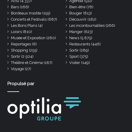
Actu
(4 337)
Agenda
(512)
Bars
(166)
Bien-être
(76)
Bordeaux Insolite
(155)
Bouger
(813)
Concerts et Festivals
(687)
Découvrir
(182)
Les Bons Plans
(4)
Les incontournables
(266)
Loisirs
(810)
Manger
(623)
Musée et Exposition
(280)
News
(5 875)
Reportages
(6)
Restaurants
(446)
Shopping
(255)
Sortir
(289)
Sortir
(2 504)
Sport
(375)
Théâtre et Cinéma
(187)
Visiter
(149)
Voyage
(27)
Propulsé par