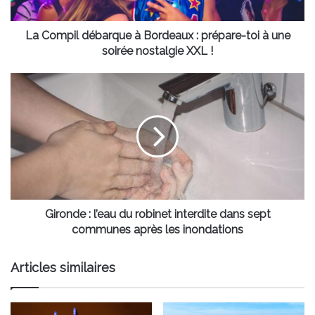
toi
à
une
La Compil débarque à Bordeaux : prépare-toi à une
soirée
soirée nostalgie XXL !
nostalgie
XXL
Gironde
!
:
l’eau
du
robinet
interdite
dans
sept
communes
après
Gironde : l’eau du robinet interdite dans sept
les
communes après les inondations
inondations
Articles similaires