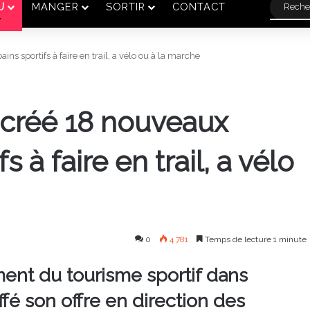
U
MANGER
SORTIR
CONTACT
s sportifs à faire en trail, a vélo ou à la marche
 créé 18 nouveaux
 à faire en trail, a vélo
0
4 781
Temps de lecture 1 minute
ent du tourisme sportif dans
ffé son offre en direction des