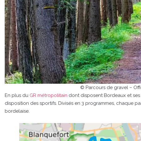
© Parcours de gravel – Of
En plus du
GR métropolitain
dont disposent Bordeaux et ses a
disposition des sportifs. Divisés en 3 programmes, chaque pa
bordelaise.