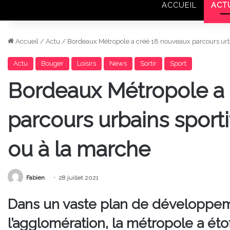
ACCUEIL
ACT
Accueil
/
Actu
/
Bordeaux Métropole a créé 18 nouveaux parcours urbain
Actu
Bouger
Loisirs
News
Sortir
Sport
Bordeaux Métropole a
parcours urbains sportifs
ou à la marche
Fabien
28 juillet 2021
Dans un vaste plan de développem
l’agglomération, la métropole a éto