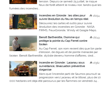
tension. Depuis ce samedi 25 juillet, le risque
feux de forêt atteint le niveau noir, tandis que les
fumées des incendies...
Incendies en Gironde : les sites pour
18094
suivre l’évolution du feu en temps réel
Découvrez les cartes et outils pour suivre
l’évolution des incendies en Gironde : NASA
FIRMS, FeuxGironde, Windy et Google Maps.
Benoît Bartherotte, l’homme qui
18043
protège la pointe du Cap Ferret contre
l’océan
Au Cap Ferret, son nom revient dès que l’on parle
d’érosion, de digues et de pointe menacée par
l’océan. Benoît Bartherotte, styliste devenu homme d’affaires, s’est...
Incendie en Gironde : Lacanau sous
16382
surveillance, l’évacuation préventive
s’organise
Alors que l’incendie parti de Saumos poursuit sa
progression vers Lacanau et le littoral, plus de 10
000 hectares ont déjà été parcourus par les flammes ce vendredi 24...