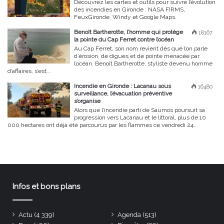
Découvrez les cartes et outils pour suivre l’évolution
des incendies en Gironde : NASA FIRMS,
FeuxGironde, Windy et Google Maps.
Benoît Bartherotte, l’homme qui protège
18167
la pointe du Cap Ferret contre l’océan
Au Cap Ferret, son nom revient dès que l’on parle
d’érosion, de digues et de pointe menacée par
l’océan. Benoît Bartherotte, styliste devenu homme
d’affaires, s’est...
Incendie en Gironde : Lacanau sous
16480
surveillance, l’évacuation préventive
s’organise
Alors que l’incendie parti de Saumos poursuit sa
progression vers Lacanau et le littoral, plus de 10
000 hectares ont déjà été parcourus par les flammes ce vendredi 24...
Infos et bons plans
Actu
(4 339)
Agenda
(513)