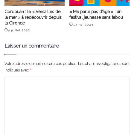
Cordouan : le « Versailles de
« Me parle pas d’âge » : un
la mer » à redécouvrir depuis
festival jeunesse sans tabou
la Gironde
19 mai 2023
5 juillet 2026
Laisser un commentaire
Votre adresse e-mail ne sera pas publiée.
Les champs obligatoires sont
indiqués avec
*
C
o
m
m
e
n