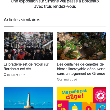
trois
Une exposition sur Simone Veil passe à Bordeaux
rendez-
avec trois rendez-vous
vous
Articles similaires
La braderie est de retour sur
Des centaines de canettes de
Bordeaux cet été
bière : l’incroyable découverte
dans un logement de Gironde
16 juillet 2021
29 mai 2026