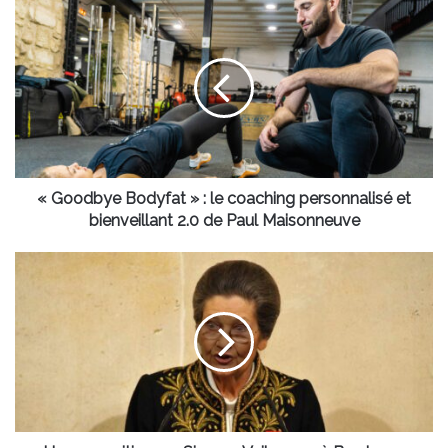
«
Goodbye
Bodyfat
»
:
le
coaching
personnalisé
et
bienveillant
« Goodbye Bodyfat » : le coaching personnalisé et
2.0
bienveillant 2.0 de Paul Maisonneuve
de
Paul
Une
Maisonneuve
exposition
sur
Simone
Veil
passe
à
Bordeaux
avec