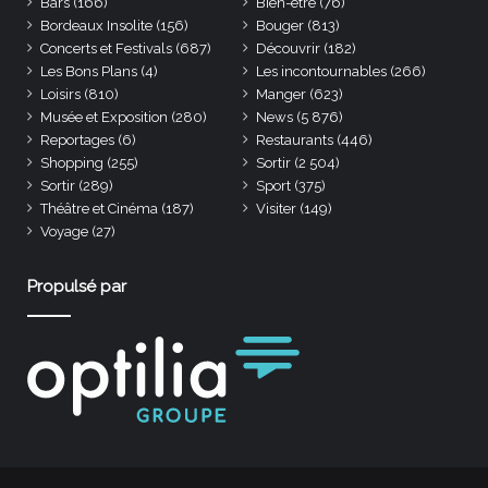
Bars
(166)
Bien-être
(76)
Bordeaux Insolite
(156)
Bouger
(813)
Concerts et Festivals
(687)
Découvrir
(182)
Les Bons Plans
(4)
Les incontournables
(266)
Loisirs
(810)
Manger
(623)
Musée et Exposition
(280)
News
(5 876)
Reportages
(6)
Restaurants
(446)
Shopping
(255)
Sortir
(2 504)
Sortir
(289)
Sport
(375)
Théâtre et Cinéma
(187)
Visiter
(149)
Voyage
(27)
Propulsé par