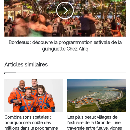
la
programmation
estivale
de
la
guinguette
Chez
Bordeaux : découvre la programmation estivale de la
Alriq
guinguette Chez Alriq
Articles similaires
Combinaisons spatiales :
Les plus beaux villages de
pourquoi cela coûte des
l’estuaire de la Gironde : une
millions dans le programme
traversée entre fleuve, vignes