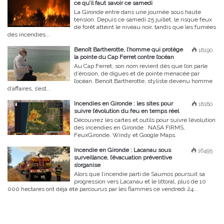
ce qu’il faut savoir ce samedi
La Gironde entre dans une journée sous haute
tension. Depuis ce samedi 25 juillet, le risque feux
de forêt atteint le niveau noir, tandis que les fumées
des incendies...
Benoît Bartherotte, l’homme qui protège
18190
la pointe du Cap Ferret contre l’océan
Au Cap Ferret, son nom revient dès que l’on parle
d’érosion, de digues et de pointe menacée par
l’océan. Benoît Bartherotte, styliste devenu homme
d’affaires, s’est...
Incendies en Gironde : les sites pour
18180
suivre l’évolution du feu en temps réel
Découvrez les cartes et outils pour suivre l’évolution
des incendies en Gironde : NASA FIRMS,
FeuxGironde, Windy et Google Maps.
Incendie en Gironde : Lacanau sous
16495
surveillance, l’évacuation préventive
s’organise
Alors que l’incendie parti de Saumos poursuit sa
progression vers Lacanau et le littoral, plus de 10
000 hectares ont déjà été parcourus par les flammes ce vendredi 24...