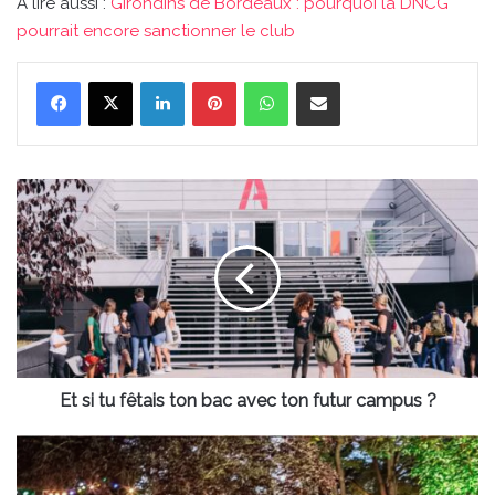
À lire aussi :
Girondins de Bordeaux : pourquoi la DNCG
pourrait encore sanctionner le club
Linkedin
Pinterest
WhatsApp
Partager par email
Et
si
tu
fêtais
ton
bac
avec
ton
futur
campus
Et si tu fêtais ton bac avec ton futur campus ?
?
Bordeaux
:
découvre