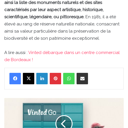
ainsi la liste des monuments naturels et des sites
caractérisés par leur aspect artistique, historique,
scientifique, légendaire, ou pittoresque.
En 1981, il a été
élevé au rang de réserve naturelle nationale, consacrant
ainsi sa valeur particulière dans la préservation de la
biodiversité et de son patrimoine exceptionnel.
A lire aussi :
Vinted débarque dans un centre commercial
de Bordeaux !
Linkedin
Pinterest
WhatsApp
Partager par email
Vinted
débarque
dans
un
centre