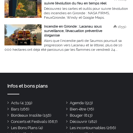
suivre l’évolution du feu en temps réel
Découvrez les cartes et outils pour suivre l’évolution
des incendies en Gironde : NASA FIRMS,
FeuxGironde, Windy et Google Maps.
Incendie en Gironde : Lacanau sous
16550
surveillance, l’évacuation préventive
s’organise
Alors que l’incendie parti de Saumos poursuit sa
progression vers Lacanau et le littoral, plus de 10
000 hectares ont déjà été parcourus par les flammes ce vendredi 24...
Infos et bons plans
Actu
(4 339)
Agenda
(513)
Bars
(166)
Bien-être
(76)
Bordeaux Insolite
(156)
Bouger
(813)
Concerts et Festivals
(687)
Découvrir
(182)
Les Bons Plans
(4)
Les incontournables
(266)