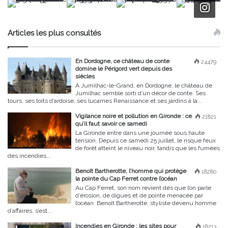
Articles les plus consultés
En Dordogne, ce château de conte
24479
domine le Périgord vert depuis des
siècles
À Jumilhac-le-Grand, en Dordogne, le château de
Jumilhac semble sorti d’un décor de conte. Ses
tours, ses toits d’ardoise, ses lucarnes Renaissance et ses jardins à la...
Vigilance noire et pollution en Gironde : ce
21821
qu’il faut savoir ce samedi
La Gironde entre dans une journée sous haute
tension. Depuis ce samedi 25 juillet, le risque feux
de forêt atteint le niveau noir, tandis que les fumées
des incendies...
Benoît Bartherotte, l’homme qui protège
18280
la pointe du Cap Ferret contre l’océan
Au Cap Ferret, son nom revient dès que l’on parle
d’érosion, de digues et de pointe menacée par
l’océan. Benoît Bartherotte, styliste devenu homme
d’affaires, s’est...
Incendies en Gironde : les sites pour
18213