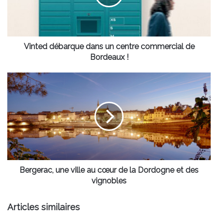
commercial
de
Bordeaux
!
Vinted débarque dans un centre commercial de
Bordeaux !
Bergerac,
une
ville
au
cœur
de
la
Dordogne
et
des
Bergerac, une ville au cœur de la Dordogne et des
vignobles
vignobles
Articles similaires