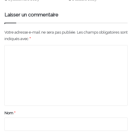
Laisser un commentaire
Votre adresse e-mail ne sera pas publiée.
Les champs obligatoires sont
indiqués avec
*
C
o
m
m
e
n
t
a
Nom
*
i
r