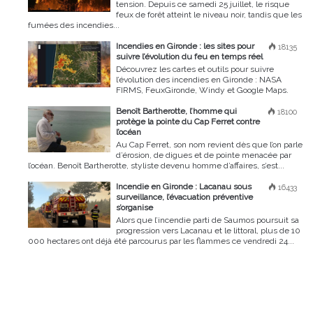
tension. Depuis ce samedi 25 juillet, le risque
feux de forêt atteint le niveau noir, tandis que les
fumées des incendies...
Incendies en Gironde : les sites pour
18135
suivre l’évolution du feu en temps réel
Découvrez les cartes et outils pour suivre
l’évolution des incendies en Gironde : NASA
FIRMS, FeuxGironde, Windy et Google Maps.
Benoît Bartherotte, l’homme qui
18100
protège la pointe du Cap Ferret contre
l’océan
Au Cap Ferret, son nom revient dès que l’on parle
d’érosion, de digues et de pointe menacée par
l’océan. Benoît Bartherotte, styliste devenu homme d’affaires, s’est...
Incendie en Gironde : Lacanau sous
16433
surveillance, l’évacuation préventive
s’organise
Alors que l’incendie parti de Saumos poursuit sa
progression vers Lacanau et le littoral, plus de 10
000 hectares ont déjà été parcourus par les flammes ce vendredi 24...