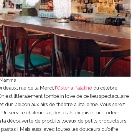
g Mamma
rdeaux, rue de la Merci,
l’Osteria Palatino
du célèbre
 est littéralement tombé in love de ce lieu spectaculaire
d’un balcon aux airs de théâtre à l’italienne. Vous serez
Un service chaleureux, des plats exquis et une odeur
 à la découverte de produits locaux de petits producteurs
t pastas ! Mais aussi avec toutes les douceurs qu’offre