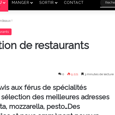
U
MANGER
SORTIR
CONTACT
ordeaux !
urants
ion de restaurants
0
5 221
3 minutes de lecture
Avis aux férus de spécialités
 sélection des meilleures adresses
sta, mozzarella, pesto…Des