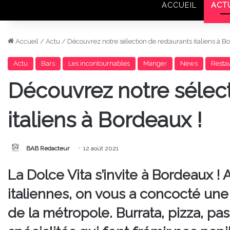
ACCUEIL
ACT
Accueil
/
Actu
/
Découvrez notre sélection de restaurants italiens à B
Actu
Bars
Les incontournables
Manger
News
Resta
Découvrez notre sélect
italiens à Bordeaux !
BAB Redacteur
12 août 2021
La Dolce Vita s’invite à Bordeaux ! 
italiennes, on vous a concocté une
de la métropole. Burrata, pizza, pa