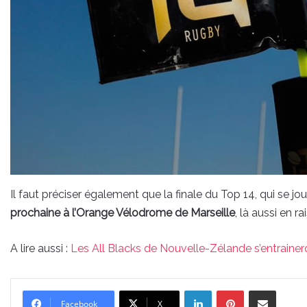
Il faut préciser également que la finale du Top 14, qui se j
prochaine à l’Orange Vélodrome de Marseille
, là aussi en 
A lire aussi :
Les All Blacks de Nouvelle-Zélande s’entrainer
Linkedin
Pinterest
Partager par email
Facebook
X