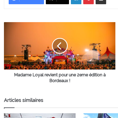
Madame
Loyal
revient
pour
une
2eme
édition
à
Bordeaux
!
Madame Loyal revient pour une 2eme édition à
Bordeaux !
Articles similaires