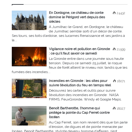
En Dordogne, ce château de conte
24432
domine le Périgord vert depuis des
siècles
À Jumilhac-le-Grand, en Dordogne, le château
de Jumilhac semble sorti d’un décor de conte.
Ses tours, ses toits d’ardoise, ses lucarnes Renaissance et ses jardins à
la...
Vigilance noire et pollution en Gironde
21599
: ce qu’il faut savoir ce samedi
La Gironde entre dans une journée sous haute
tension. Depuis ce samedi 25 juillet, le risque
feux de forêt atteint le niveau noir, tandis que les
fumées des incendies...
Incendies en Gironde : les sites pour
18071
suivre l’évolution du feu en temps réel
Découvrez les cartes et outils pour suivre
l’évolution des incendies en Gironde : NASA
FIRMS, FeuxGironde, Windy et Google Maps.
Benoît Bartherotte, l’homme qui
18027
protège la pointe du Cap Ferret contre
l’océan
Au Cap Ferret, son nom revient dès que l’on parle
d’érosion, de digues et de pointe menacée par
l’océan. Benoît Bartherotte, styliste devenu homme d’affaires, s’est...