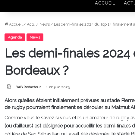
ACCUEIL
ACT
Accueil
/
Actu
/
News
/
Les demi-finales 2024 du Top 14 finalement 
Agenda
News
Les demi-finales 2024 
Bordeaux ?
BAB Redacteur
26 juin 2023
Alors qu’elles étaient initialement prévues au stade Pierr
de rugby pourraient finalement se dérouler au Matmut A
Comme vous le savez si vous êtes un amateur de rugby av
(ou d’ailleurs) est désignée pour accueillir les demi-finales
côtière de San Sébastian qui avait été désignée,
le stade P