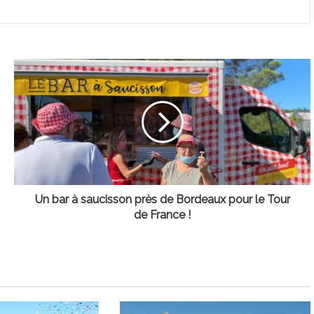
Un
bar
à
saucisson
près
de
Bordeaux
pour
le
Tour
Un bar à saucisson près de Bordeaux pour le Tour
de
de France !
France
!