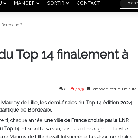
U
MANGER
SORTIR
CONTACT
à Bordeaux ?
du Top 14 finalement à
0
7 079
Temps de lecture 1 minute
e Mauroy de Lille, les demi-finales du Top 14 édition 2024
tlantique de Bordeaux.
erti, chaque année,
une ville de France choisie par la LNR
 du Top 14
. Et si cette saison, c’est bien l’Espagne et la ville
ierre Mauroy de Lille devait lui succéder
la saison prochaine.