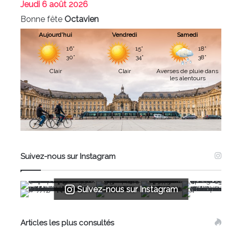
Jeudi
6 août 2026
Bonne fête
Octavien
Aujourd'hui
Vendredi
Samedi
16°
15°
18°
30°
34°
38°
Clair
Clair
Averses de pluie dans
les alentours
Suivez-nous sur Instagram
Suivez-nous sur Instagram
Articles les plus consultés