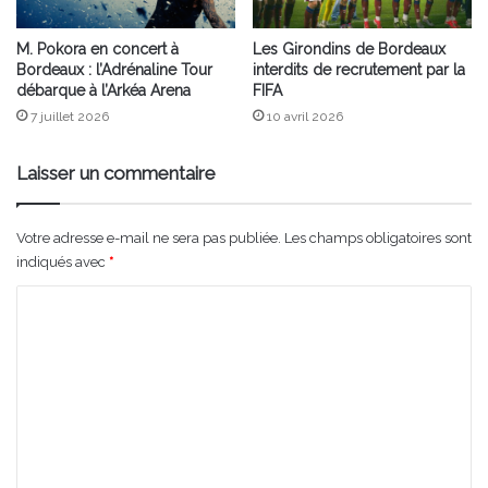
M. Pokora en concert à
Les Girondins de Bordeaux
Bordeaux : l’Adrénaline Tour
interdits de recrutement par la
débarque à l’Arkéa Arena
FIFA
7 juillet 2026
10 avril 2026
Laisser un commentaire
Votre adresse e-mail ne sera pas publiée.
Les champs obligatoires sont
indiqués avec
*
C
o
m
m
e
n