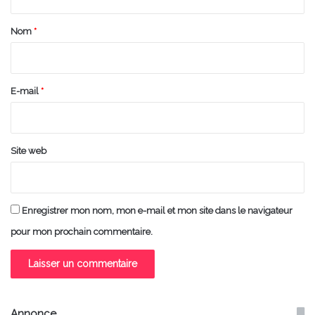
t
a
Nom
*
i
r
e
E-mail
*
*
Site web
Enregistrer mon nom, mon e-mail et mon site dans le navigateur
pour mon prochain commentaire.
Annonce