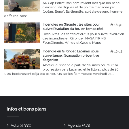
Au Cap Ferret, son nom revient dès que l’on parle
d’érosion, de digues et de pointe menacée par
l’océan. Benoît Bartherotte, styliste devenu homme
d’affaires, s’est...
Incendies en Gironde : les sites pour
18192
suivre l’évolution du feu en temps réel
Découvrez les cartes et outils pour suivre l’évolution
des incendies en Gironde : NASA FIRMS,
FeuxGironde, Windy et Google Maps.
Incendie en Gironde : Lacanau sous
16518
surveillance, l’évacuation préventive
s’organise
Alors que l’incendie parti de Saumos poursuit sa
progression vers Lacanau et le littoral, plus de 10
000 hectares ont déjà été parcourus par les flammes ce vendredi 24...
Infos et bons plans
Actu
(4 339)
Agenda
(513)