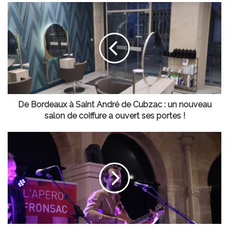
De
Bordeaux
à
Saint
André
de
Cubzac
:
un
nouveau
De Bordeaux à Saint André de Cubzac : un nouveau
salon
salon de coiffure a ouvert ses portes !
de
coiffure
Maison
a
des
ouvert
vins
ses
de
portes
Fronsac :
!
les rendez-
vous
gourmands
immanquables