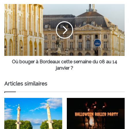
en
Gironde
Où
bouger
à
Bordeaux
cette
semaine
du
08
au
14
Où bouger à Bordeaux cette semaine du 08 au 14
janvier
janvier ?
?
Articles similaires