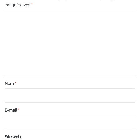
indiqués avec
*
C
o
m
m
e
n
t
a
Nom
*
i
r
e
E-mail
*
*
Site web