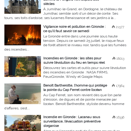
siècles
À Jumilhac-le-Grand, en Dordogne, le château de
Jumilhac semble sorti d’un décor de conte. Ses
tours, ses toits d’ardoise, ses lucarnes Renaissance et ses jardins à la...
Vigilance noire et pollution en Gironde :
21577
ce qu’il faut savoir ce samedi
La Gironde entre dans une journée sous haute
tension. Depuis ce samedi 25 juillet, le risque feux
de forêt atteint le niveau noir, tandis que les fumées
des incendies...
Incendies en Gironde : les sites pour
18013
suivre l’évolution du feu en temps réel
Découvrez les cartes et outils pour suivre l’évolution
des incendies en Gironde : NASA FIRMS,
FeuxGironde, Windy et Google Maps.
Benoît Bartherotte, l’homme qui protège
17964
la pointe du Cap Ferret contre l’océan
Au Cap Ferret, son nom revient dès que l’on parle
d’érosion, de digues et de pointe menacée par
l’océan. Benoît Bartherotte, styliste devenu homme
d’affaires, s’est...
Incendie en Gironde : Lacanau sous
16336
surveillance, l’évacuation préventive
s’organise