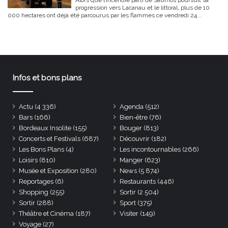
Alors que l’incendie parti de Saumos poursuit sa
progression vers Lacanau et le littoral, plus de 10
000 hectares ont déjà été parcourus par les flammes ce vendredi 24...
Infos et bons plans
Actu
(4 336)
Agenda
(512)
Bars
(166)
Bien-être
(76)
Bordeaux Insolite
(155)
Bouger
(813)
Concerts et Festivals
(687)
Découvrir
(182)
Les Bons Plans
(4)
Les incontournables
(266)
Loisirs
(810)
Manger
(623)
Musée et Exposition
(280)
News
(5 874)
Reportages
(6)
Restaurants
(446)
Shopping
(255)
Sortir
(2 504)
Sortir
(288)
Sport
(375)
Théâtre et Cinéma
(187)
Visiter
(149)
Voyage
(27)