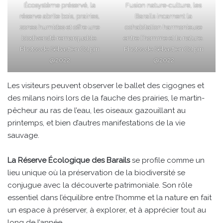
Écosystème préservé, la
Fusion nature-culture, les
réserve abrite bois, prairies,
Barails incarnent la
zones humides et offre une
cohabitation harmonieuse
biodiversité remarquable.
entre l’homme et la nature.
Photos de Sébastien Colpin
Photos de Sébastien Colpin
@2022
@2022
Les visiteurs peuvent observer le ballet des cigognes et
des milans noirs lors de la fauche des prairies, le martin-
pêcheur au ras de l’eau, les oiseaux gazouillant au
printemps, et bien d’autres manifestations de la vie
sauvage.
La Réserve Écologique des Barails
se profile comme un
lieu unique où la préservation de la biodiversité se
conjugue avec la découverte patrimoniale. Son rôle
essentiel dans l’équilibre entre l’homme et la nature en fait
un espace à préserver, à explorer, et à apprécier tout au
long de l’année.