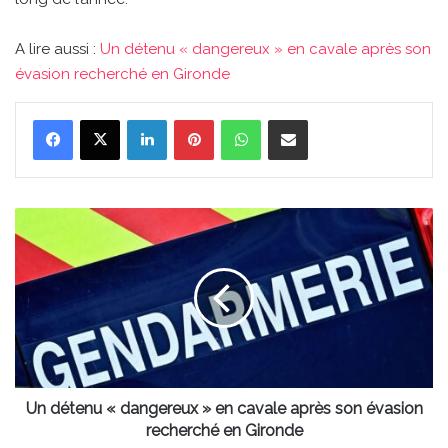
A lire aussi :
Un détenu « dangereux » en cavale après son
évasion recherché en Gironde
Linkedin
Pinterest
WhatsApp
Partager par email
Un
détenu
«
dangereux
»
en
cavale
après
son
évasion
Un détenu « dangereux » en cavale après son évasion
recherché
recherché en Gironde