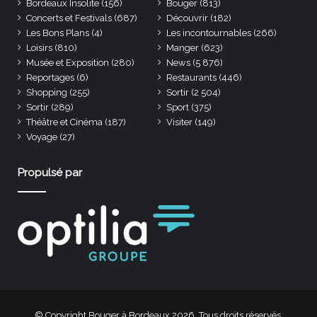
Bordeaux Insolite
(156)
Bouger
(813)
Concerts et Festivals
(687)
Découvrir
(182)
Les Bons Plans
(4)
Les incontournables
(266)
Loisirs
(810)
Manger
(623)
Musée et Exposition
(280)
News
(5 876)
Reportages
(6)
Restaurants
(446)
Shopping
(255)
Sortir
(2 504)
Sortir
(289)
Sport
(375)
Théâtre et Cinéma
(187)
Visiter
(149)
Voyage
(27)
Propulsé par
© Copyright Bouger à Bordeaux 2026. Tous droits réservés.