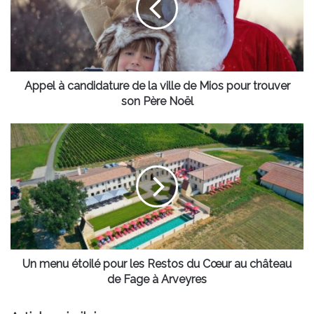
la
ville
de
Mios
pour
trouver
Appel à candidature de la ville de Mios pour trouver
son
son Père Noël
Père
Noël
Un
menu
étoilé
pour
les
Restos
du
Cœur
au
château
Un menu étoilé pour les Restos du Cœur au château
de
de Fage à Arveyres
Fage
à