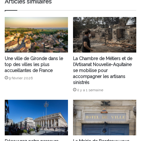
Articles similaires
Arveyres
Une ville de Gironde dans le
La Chambre de Métiers et de
top des villes les plus
l’Artisanat Nouvelle-Aquitaine
accueillantes de France
se mobilise pour
accompagner les artisans
9 février 2026
sinistrés
il y a 1 semaine