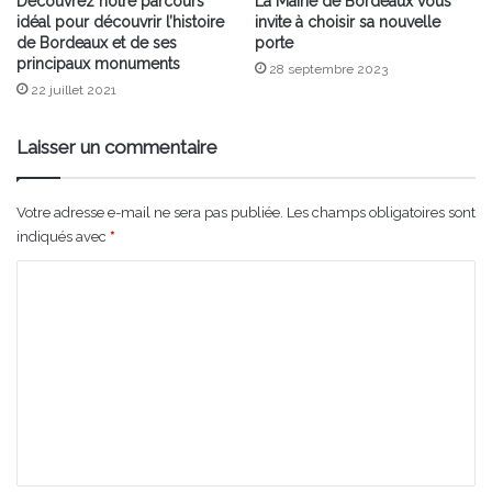
Découvrez notre parcours
La Mairie de Bordeaux vous
idéal pour découvrir l’histoire
invite à choisir sa nouvelle
de Bordeaux et de ses
porte
principaux monuments
28 septembre 2023
22 juillet 2021
Laisser un commentaire
Votre adresse e-mail ne sera pas publiée.
Les champs obligatoires sont
indiqués avec
*
C
o
m
m
e
n
t