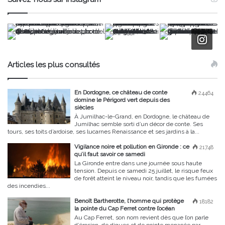
Articles les plus consultés
En Dordogne, ce château de conte
24464
domine le Périgord vert depuis des
siècles
À Jumilhac-le-Grand, en Dordogne, le château de
Jumilhac semble sorti d’un décor de conte. Ses
tours, ses toits d’ardoise, ses lucarnes Renaissance et ses jardins à la...
Vigilance noire et pollution en Gironde : ce
21748
qu’il faut savoir ce samedi
La Gironde entre dans une journée sous haute
tension. Depuis ce samedi 25 juillet, le risque feux
de forêt atteint le niveau noir, tandis que les fumées
des incendies...
Benoît Bartherotte, l’homme qui protège
18182
la pointe du Cap Ferret contre l’océan
Au Cap Ferret, son nom revient dès que l’on parle
d’érosion, de digues et de pointe menacée par