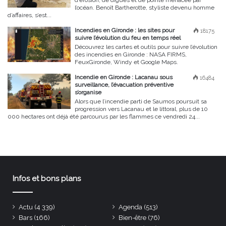
l’océan. Benoît Bartherotte, styliste devenu homme
d’affaires, s’est...
Incendies en Gironde : les sites pour
18175
suivre l’évolution du feu en temps réel
Découvrez les cartes et outils pour suivre l’évolution
des incendies en Gironde : NASA FIRMS,
FeuxGironde, Windy et Google Maps.
Incendie en Gironde : Lacanau sous
16484
surveillance, l’évacuation préventive
s’organise
Alors que l’incendie parti de Saumos poursuit sa
progression vers Lacanau et le littoral, plus de 10
000 hectares ont déjà été parcourus par les flammes ce vendredi 24...
Infos et bons plans
Actu
(4 339)
Agenda
(513)
Bars
(166)
Bien-être
(76)