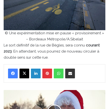
© Une expérimentation mise en pause « provisoirement »
– Bordeaux Métropole/A.Sibelait
Le sort définitif de la rue de Bègles, sera connu
courant
2023
. En attendant, vous pourrez de nouveau circuler à
double sens sur cette rue.
Linkedin
Pinterest
WhatsApp
Partager par email
Appel
à
candidature
de