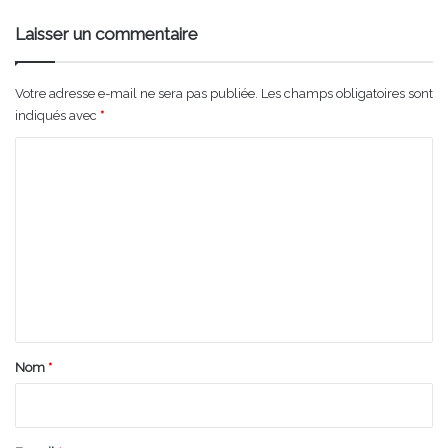
Laisser un commentaire
Votre adresse e-mail ne sera pas publiée.
Les champs obligatoires sont
indiqués avec
*
C
o
m
m
e
n
t
a
Nom
*
i
r