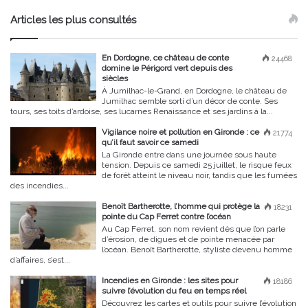
Articles les plus consultés
En Dordogne, ce château de conte
24468
domine le Périgord vert depuis des
siècles
À Jumilhac-le-Grand, en Dordogne, le château de
Jumilhac semble sorti d’un décor de conte. Ses
tours, ses toits d’ardoise, ses lucarnes Renaissance et ses jardins à la...
Vigilance noire et pollution en Gironde : ce
21774
qu’il faut savoir ce samedi
La Gironde entre dans une journée sous haute
tension. Depuis ce samedi 25 juillet, le risque feux
de forêt atteint le niveau noir, tandis que les fumées
des incendies...
Benoît Bartherotte, l’homme qui protège la
18231
pointe du Cap Ferret contre l’océan
Au Cap Ferret, son nom revient dès que l’on parle
d’érosion, de digues et de pointe menacée par
l’océan. Benoît Bartherotte, styliste devenu homme
d’affaires, s’est...
Incendies en Gironde : les sites pour
18186
suivre l’évolution du feu en temps réel
Découvrez les cartes et outils pour suivre l’évolution