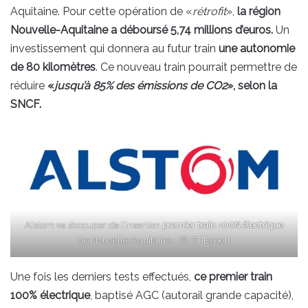
Aquitaine. Pour cette opération de «
rétrofit
»,
la région
Nouvelle-Aquitaine a déboursé 5,74 millions d’euros.
Un
investissement qui donnera au futur train
une autonomie
de 80 kilomètres
. Ce nouveau train pourrait permettre de
réduire
«
jusqu’à 85% des émissions de CO2
», selon la
SNCF.
Alstom va s’occuper de l’insertion
premier train 100% électrique
de Nouvelle-Aquitaine – © DT Expert
Une fois les derniers tests effectués,
ce premier train
100% électrique
, baptisé AGC (autorail grande capacité),