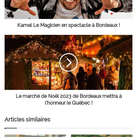
Bordeaux
!
Kamel Le Magicien en spectacle à Bordeaux !
Le
marché
de
Noël
2023
de
Bordeaux
mettra
à
l'honneur
Le marché de Noël 2023 de Bordeaux mettra à
le
l'honneur le Québec !
Québec
!
Articles similaires