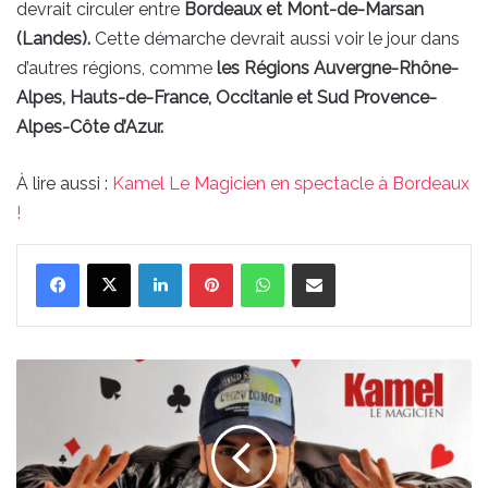
devrait circuler entre
Bordeaux et Mont-de-Marsan
(Landes).
Cette démarche devrait aussi voir le jour dans
d’autres régions, comme
les Régions Auvergne-Rhône-
Alpes, Hauts-de-France, Occitanie et Sud Provence-
Alpes-Côte d’Azur.
À lire aussi :
Kamel Le Magicien en spectacle à Bordeaux
!
Linkedin
Pinterest
WhatsApp
Partager par email
Kamel
Le
Magicien
en
spectacle
à