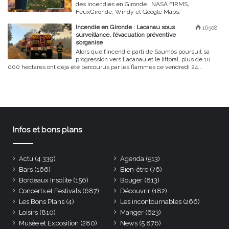
des incendies en Gironde : NASA FIRMS,
FeuxGironde, Windy et Google Maps.
Incendie en Gironde : Lacanau sous
16508
surveillance, l’évacuation préventive
s’organise
Alors que l’incendie parti de Saumos poursuit sa
progression vers Lacanau et le littoral, plus de 10
000 hectares ont déjà été parcourus par les flammes ce vendredi 24...
Infos et bons plans
Actu
(4 339)
Agenda
(513)
Bars
(166)
Bien-être
(76)
Bordeaux Insolite
(156)
Bouger
(813)
Concerts et Festivals
(687)
Découvrir
(182)
Les Bons Plans
(4)
Les incontournables
(266)
Loisirs
(810)
Manger
(623)
Musée et Exposition
(280)
News
(5 876)