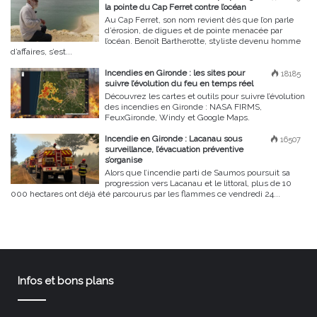
la pointe du Cap Ferret contre l’océan
Au Cap Ferret, son nom revient dès que l’on parle
d’érosion, de digues et de pointe menacée par
l’océan. Benoît Bartherotte, styliste devenu homme
d’affaires, s’est...
Incendies en Gironde : les sites pour
18185
suivre l’évolution du feu en temps réel
Découvrez les cartes et outils pour suivre l’évolution
des incendies en Gironde : NASA FIRMS,
FeuxGironde, Windy et Google Maps.
Incendie en Gironde : Lacanau sous
16507
surveillance, l’évacuation préventive
s’organise
Alors que l’incendie parti de Saumos poursuit sa
progression vers Lacanau et le littoral, plus de 10
000 hectares ont déjà été parcourus par les flammes ce vendredi 24...
Infos et bons plans