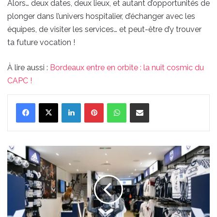
Alors… deux dates, deux lieux, et autant d’opportunités de
plonger dans l’univers hospitalier, d’échanger avec les
équipes, de visiter les services… et peut-être d’y trouver
ta future vocation !
À lire aussi :
Bordeaux entre en orbite : la nuit cosmic du
CAPC !
Linkedin
Pinterest
WhatsApp
Partager par email
Les
Girondins
de
Bordeaux
vont
fermer
leur