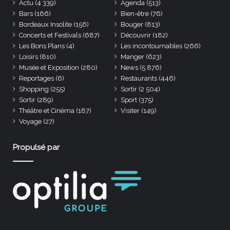
Actu
(4 339)
Agenda
(513)
Bars
(166)
Bien-être
(76)
Bordeaux Insolite
(156)
Bouger
(813)
Concerts et Festivals
(687)
Découvrir
(182)
Les Bons Plans
(4)
Les incontournables
(266)
Loisirs
(810)
Manger
(623)
Musée et Exposition
(280)
News
(5 876)
Reportages
(6)
Restaurants
(446)
Shopping
(255)
Sortir
(2 504)
Sortir
(289)
Sport
(375)
Théâtre et Cinéma
(187)
Visiter
(149)
Voyage
(27)
Propulsé par