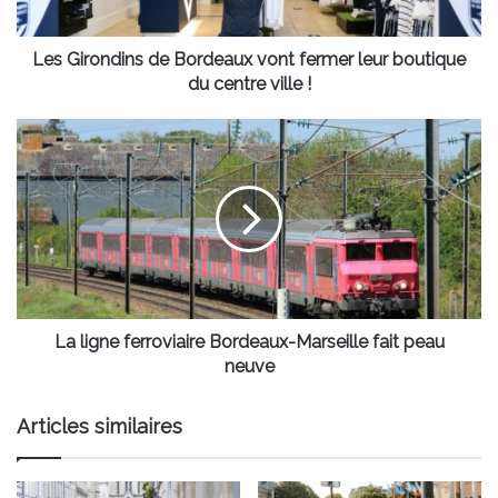
boutique
du
centre
Les Girondins de Bordeaux vont fermer leur boutique
ville
du centre ville !
!
La
ligne
ferroviaire
Bordeaux-
Marseille
fait
peau
neuve
La ligne ferroviaire Bordeaux-Marseille fait peau
neuve
Articles similaires