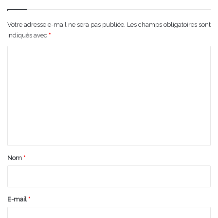
Votre adresse e-mail ne sera pas publiée.
Les champs obligatoires sont
indiqués avec
*
C
o
m
m
e
n
t
a
Nom
*
i
r
e
E-mail
*
*