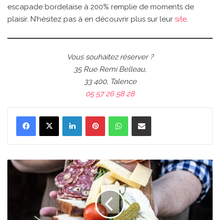
escapade bordelaise à 200% remplie de moments de
plaisir. N’hésitez pas à en découvrir plus sur leur
site
.
Vous souhaitez réserver ?
35 Rue Remi Belleau,
33 400, Talence
05 57 26 58 28
Linkedin
Pinterest
WhatsApp
Partager par email
Le
17.45,
véritable
Eldorado
de
l’apéro