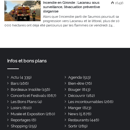
Incendie en Gironde : Lacanau sous
16496
surveillance, l’évacuation préventive
s’organise
Alors que l’incendie parti de Saumos poursuit sa
progression vers Lacanau et le littoral, plus de 10
000 hectares ont déjà été parcourus par les flammes ce vendredi 24...
Infos et bons plans
Actu
(4 339)
Agenda
(513)
Bars
(166)
Bien-être
(76)
Bordeaux Insolite
(156)
Bouger
(813)
Concerts et Festivals
(687)
Découvrir
(182)
Les Bons Plans
(4)
Les incontournables
(266)
Loisirs
(810)
Manger
(623)
Musée et Exposition
(280)
News
(5 876)
Reportages
(6)
Restaurants
(446)
Shopping
(255)
Sortir
(289)