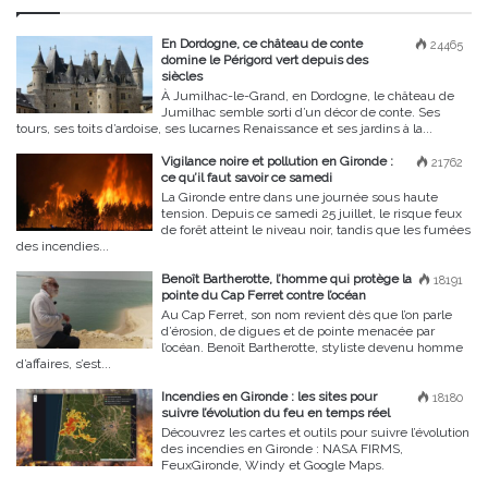
En Dordogne, ce château de conte
24465
domine le Périgord vert depuis des
siècles
À Jumilhac-le-Grand, en Dordogne, le château de
Jumilhac semble sorti d’un décor de conte. Ses
tours, ses toits d’ardoise, ses lucarnes Renaissance et ses jardins à la...
Vigilance noire et pollution en Gironde :
21762
ce qu’il faut savoir ce samedi
La Gironde entre dans une journée sous haute
tension. Depuis ce samedi 25 juillet, le risque feux
de forêt atteint le niveau noir, tandis que les fumées
des incendies...
Benoît Bartherotte, l’homme qui protège la
18191
pointe du Cap Ferret contre l’océan
Au Cap Ferret, son nom revient dès que l’on parle
d’érosion, de digues et de pointe menacée par
l’océan. Benoît Bartherotte, styliste devenu homme
d’affaires, s’est...
Incendies en Gironde : les sites pour
18180
suivre l’évolution du feu en temps réel
Découvrez les cartes et outils pour suivre l’évolution
des incendies en Gironde : NASA FIRMS,
FeuxGironde, Windy et Google Maps.