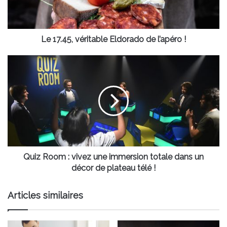
!
Le 17.45, véritable Eldorado de l’apéro !
Quiz
Room
:
vivez
une
immersion
totale
dans
un
décor
Quiz Room : vivez une immersion totale dans un
de
décor de plateau télé !
plateau
télé
Articles similaires
!