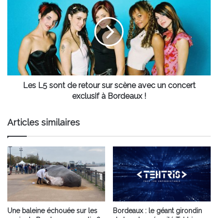
Bordeaux
L5
ou
sont
dans
de
sa
retour
région
sur
scène
avec
un
concert
Les L5 sont de retour sur scène avec un concert
exclusif
exclusif à Bordeaux !
à
Bordeaux
Articles similaires
!
Une baleine échouée sur les
Bordeaux : le géant girondin