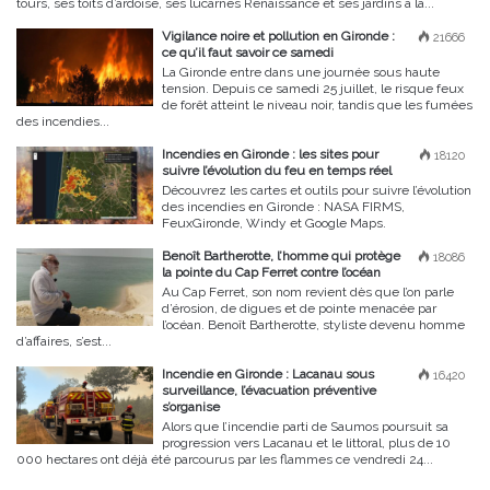
tours, ses toits d’ardoise, ses lucarnes Renaissance et ses jardins à la...
Vigilance noire et pollution en Gironde :
21666
ce qu’il faut savoir ce samedi
La Gironde entre dans une journée sous haute
tension. Depuis ce samedi 25 juillet, le risque feux
de forêt atteint le niveau noir, tandis que les fumées
des incendies...
Incendies en Gironde : les sites pour
18120
suivre l’évolution du feu en temps réel
Découvrez les cartes et outils pour suivre l’évolution
des incendies en Gironde : NASA FIRMS,
FeuxGironde, Windy et Google Maps.
Benoît Bartherotte, l’homme qui protège
18086
la pointe du Cap Ferret contre l’océan
Au Cap Ferret, son nom revient dès que l’on parle
d’érosion, de digues et de pointe menacée par
l’océan. Benoît Bartherotte, styliste devenu homme
d’affaires, s’est...
Incendie en Gironde : Lacanau sous
16420
surveillance, l’évacuation préventive
s’organise
Alors que l’incendie parti de Saumos poursuit sa
progression vers Lacanau et le littoral, plus de 10
000 hectares ont déjà été parcourus par les flammes ce vendredi 24...