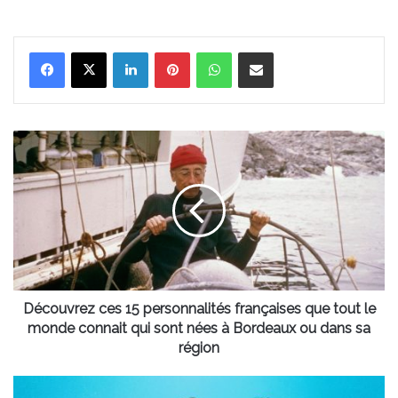
Linkedin
Pinterest
WhatsApp
Partager par email
Découvrez
ces
15
personnalités
françaises
que
tout
le
monde
connait
Découvrez ces 15 personnalités françaises que tout le
qui
monde connait qui sont nées à Bordeaux ou dans sa
sont
région
nées
à
Les