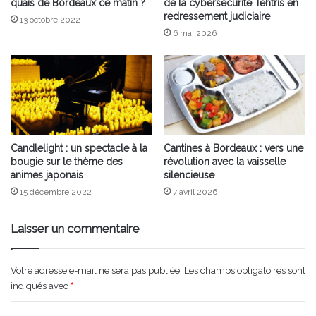
quais de Bordeaux ce matin ?
de la cybersécurité Tehtris en
redressement judiciaire
13 octobre 2022
6 mai 2026
Candlelight : un spectacle à la
Cantines à Bordeaux : vers une
bougie sur le thème des
révolution avec la vaisselle
animes japonais
silencieuse
15 décembre 2022
7 avril 2026
Laisser un commentaire
Votre adresse e-mail ne sera pas publiée.
Les champs obligatoires sont
indiqués avec
*
C