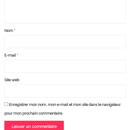
e
n
t
a
Nom
*
i
r
e
E-mail
*
*
Site web
Enregistrer mon nom, mon e-mail et mon site dans le navigateur
pour mon prochain commentaire.