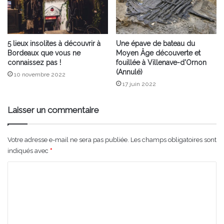
5 lieux insolites à découvrir à
Une épave de bateau du
Bordeaux que vous ne
Moyen Âge découverte et
connaissez pas !
fouillée à Villenave-d’Ornon
(Annulé)
10 novembre 2022
17 juin 2022
Laisser un commentaire
Votre adresse e-mail ne sera pas publiée.
Les champs obligatoires sont
indiqués avec
*
C
o
m
m