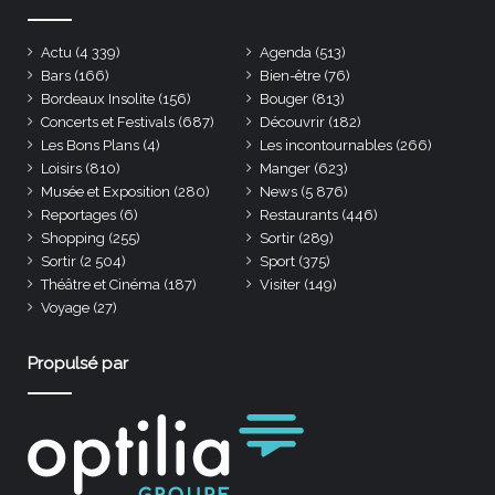
Actu
(4 339)
Agenda
(513)
Bars
(166)
Bien-être
(76)
Bordeaux Insolite
(156)
Bouger
(813)
Concerts et Festivals
(687)
Découvrir
(182)
Les Bons Plans
(4)
Les incontournables
(266)
Loisirs
(810)
Manger
(623)
Musée et Exposition
(280)
News
(5 876)
Reportages
(6)
Restaurants
(446)
Shopping
(255)
Sortir
(289)
Sortir
(2 504)
Sport
(375)
Théâtre et Cinéma
(187)
Visiter
(149)
Voyage
(27)
Propulsé par