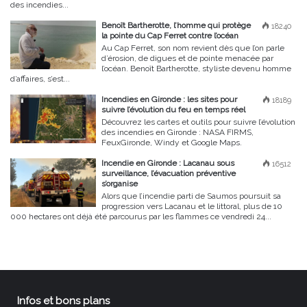
des incendies...
Benoît Bartherotte, l’homme qui protège
18240
la pointe du Cap Ferret contre l’océan
Au Cap Ferret, son nom revient dès que l’on parle
d’érosion, de digues et de pointe menacée par
l’océan. Benoît Bartherotte, styliste devenu homme
d’affaires, s’est...
Incendies en Gironde : les sites pour
18189
suivre l’évolution du feu en temps réel
Découvrez les cartes et outils pour suivre l’évolution
des incendies en Gironde : NASA FIRMS,
FeuxGironde, Windy et Google Maps.
Incendie en Gironde : Lacanau sous
16512
surveillance, l’évacuation préventive
s’organise
Alors que l’incendie parti de Saumos poursuit sa
progression vers Lacanau et le littoral, plus de 10
000 hectares ont déjà été parcourus par les flammes ce vendredi 24...
Infos et bons plans