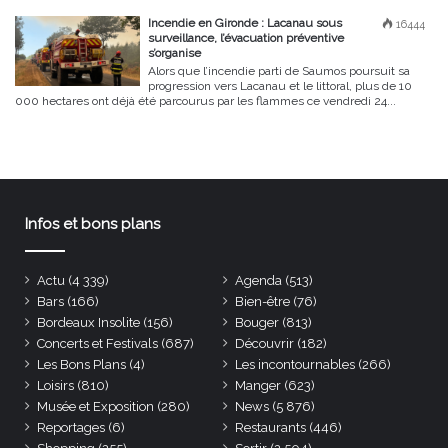
Incendie en Gironde : Lacanau sous
16444
surveillance, l’évacuation préventive
s’organise
Alors que l’incendie parti de Saumos poursuit sa
progression vers Lacanau et le littoral, plus de 10
000 hectares ont déjà été parcourus par les flammes ce vendredi 24...
Infos et bons plans
Actu
(4 339)
Agenda
(513)
Bars
(166)
Bien-être
(76)
Bordeaux Insolite
(156)
Bouger
(813)
Concerts et Festivals
(687)
Découvrir
(182)
Les Bons Plans
(4)
Les incontournables
(266)
Loisirs
(810)
Manger
(623)
Musée et Exposition
(280)
News
(5 876)
Reportages
(6)
Restaurants
(446)