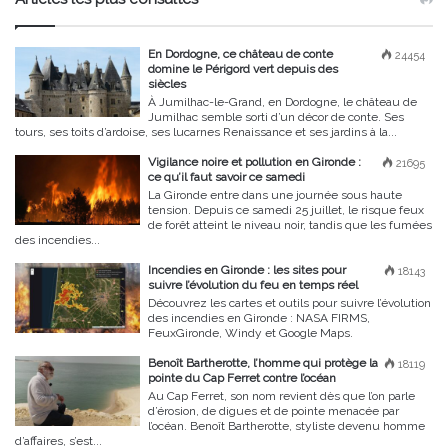
En Dordogne, ce château de conte
24454
domine le Périgord vert depuis des
siècles
À Jumilhac-le-Grand, en Dordogne, le château de
Jumilhac semble sorti d’un décor de conte. Ses
tours, ses toits d’ardoise, ses lucarnes Renaissance et ses jardins à la...
Vigilance noire et pollution en Gironde :
21695
ce qu’il faut savoir ce samedi
La Gironde entre dans une journée sous haute
tension. Depuis ce samedi 25 juillet, le risque feux
de forêt atteint le niveau noir, tandis que les fumées
des incendies...
Incendies en Gironde : les sites pour
18143
suivre l’évolution du feu en temps réel
Découvrez les cartes et outils pour suivre l’évolution
des incendies en Gironde : NASA FIRMS,
FeuxGironde, Windy et Google Maps.
Benoît Bartherotte, l’homme qui protège la
18119
pointe du Cap Ferret contre l’océan
Au Cap Ferret, son nom revient dès que l’on parle
d’érosion, de digues et de pointe menacée par
l’océan. Benoît Bartherotte, styliste devenu homme
d’affaires, s’est...