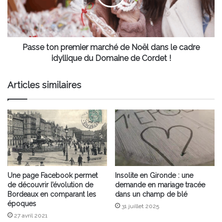
Noël
dans
le
cadre
idyllique
Passe ton premier marché de Noël dans le cadre
du
idyllique du Domaine de Cordet !
Domaine
de
Articles similaires
Cordet
!
Une page Facebook permet
Insolite en Gironde : une
de découvrir l’évolution de
demande en mariage tracée
Bordeaux en comparant les
dans un champ de blé
époques
31 juillet 2025
27 avril 2021