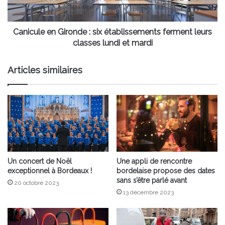
leurs
classes
lundi
Canicule en Gironde : six établissements ferment leurs
et
classes lundi et mardi
mardi
Articles similaires
Un concert de Noël
Une appli de rencontre
exceptionnel à Bordeaux !
bordelaise propose des dates
sans s’être parlé avant
20 octobre 2023
13 décembre 2023