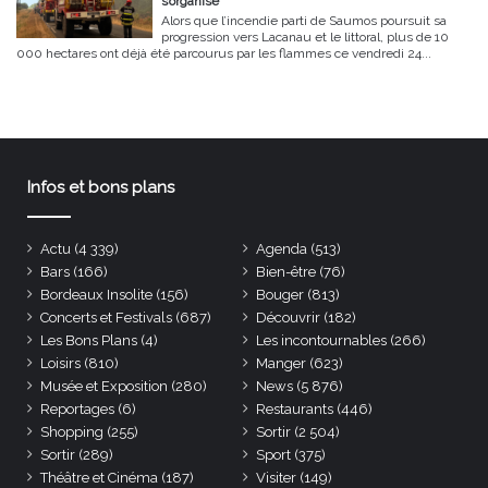
s’organise
Alors que l’incendie parti de Saumos poursuit sa
progression vers Lacanau et le littoral, plus de 10
000 hectares ont déjà été parcourus par les flammes ce vendredi 24...
Infos et bons plans
Actu
(4 339)
Agenda
(513)
Bars
(166)
Bien-être
(76)
Bordeaux Insolite
(156)
Bouger
(813)
Concerts et Festivals
(687)
Découvrir
(182)
Les Bons Plans
(4)
Les incontournables
(266)
Loisirs
(810)
Manger
(623)
Musée et Exposition
(280)
News
(5 876)
Reportages
(6)
Restaurants
(446)
Shopping
(255)
Sortir
(2 504)
Sortir
(289)
Sport
(375)
Théâtre et Cinéma
(187)
Visiter
(149)