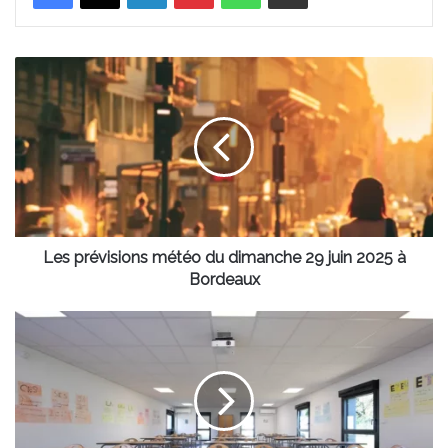
Les
prévisions
météo
du
dimanche
29
juin
2025
à
Bordeaux
Les prévisions météo du dimanche 29 juin 2025 à
Bordeaux
Canicule
en
Gironde
:
six
établissements
ferment