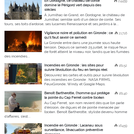
En Dordogne, ce château de conte
24459
domine le Périgord vert depuis des
siècles
À Jumilhac-le-Grand, en Dordogne, le château de
Jumilhac semble sorti d’un décor de conte. Ses
tours, ses toits d’ardoise, ses lucarnes Renaissance et ses jardins à la...
Vigilance noire et pollution en Gironde : ce
21716
qu’il faut savoir ce samedi
La Gironde entre dans une journée sous haute
tension. Depuis ce samedi 25 juillet, le risque feux
de forêt atteint le niveau noir, tandis que les fumées
des incendies...
Incendies en Gironde : les sites pour
18152
suivre l’évolution du feu en temps réel
Découvrez les cartes et outils pour suivre l’évolution
des incendies en Gironde : NASA FIRMS,
FeuxGironde, Windy et Google Maps.
Benoît Bartherotte, l’homme qui protège
18140
la pointe du Cap Ferret contre l’océan
Au Cap Ferret, son nom revient dès que l’on parle
d’érosion, de digues et de pointe menacée par
l’océan. Benoît Bartherotte, styliste devenu homme
d’affaires, s’est...
Incendie en Gironde : Lacanau sous
16459
surveillance, l’évacuation préventive