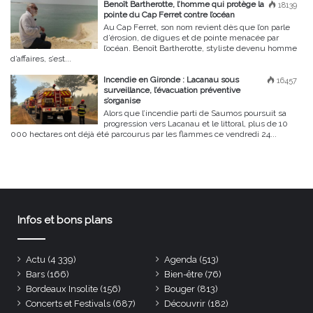
Benoît Bartherotte, l’homme qui protège la
18139
pointe du Cap Ferret contre l’océan
Au Cap Ferret, son nom revient dès que l’on parle
d’érosion, de digues et de pointe menacée par
l’océan. Benoît Bartherotte, styliste devenu homme
d’affaires, s’est...
Incendie en Gironde : Lacanau sous
16457
surveillance, l’évacuation préventive
s’organise
Alors que l’incendie parti de Saumos poursuit sa
progression vers Lacanau et le littoral, plus de 10
000 hectares ont déjà été parcourus par les flammes ce vendredi 24...
Infos et bons plans
Actu
(4 339)
Agenda
(513)
Bars
(166)
Bien-être
(76)
Bordeaux Insolite
(156)
Bouger
(813)
Concerts et Festivals
(687)
Découvrir
(182)