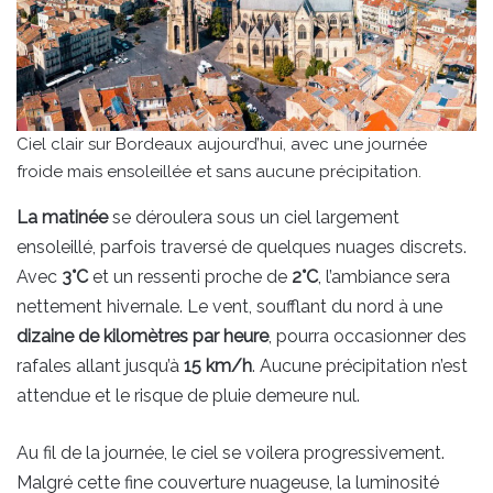
Ciel clair sur Bordeaux aujourd’hui, avec une journée
froide mais ensoleillée et sans aucune précipitation.
La matinée
se déroulera sous un ciel largement
ensoleillé, parfois traversé de quelques nuages discrets.
Avec
3°C
et un ressenti proche de
2°C
, l’ambiance sera
nettement hivernale. Le vent, soufflant du nord à une
dizaine de kilomètres par heure
, pourra occasionner des
rafales allant jusqu’à
15 km/h
. Aucune précipitation n’est
attendue et le risque de pluie demeure nul.
Au fil de la journée, le ciel se voilera progressivement.
Malgré cette fine couverture nuageuse, la luminosité