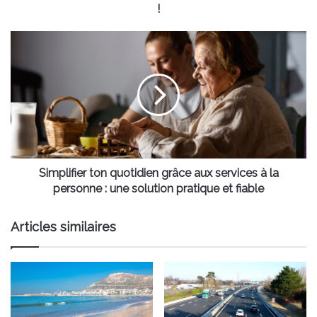
!
Simplifier
ton
quotidien
grâce
aux
services
à
la
personne
:
Simplifier ton quotidien grâce aux services à la
une
personne : une solution pratique et fiable
solution
pratique
Articles similaires
et
fiable