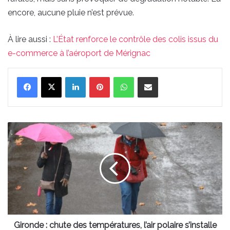
encore, aucune pluie n’est prévue.
À lire aussi :
L’État renforce le contrôle des colis issus du
e-commerce à l’aéroport de Mérignac
Linkedin
Pinterest
WhatsApp
Partager par email
Gironde
:
chute
des
températures,
l’air
polaire
s’installe
!
Gironde : chute des températures, l’air polaire s’installe