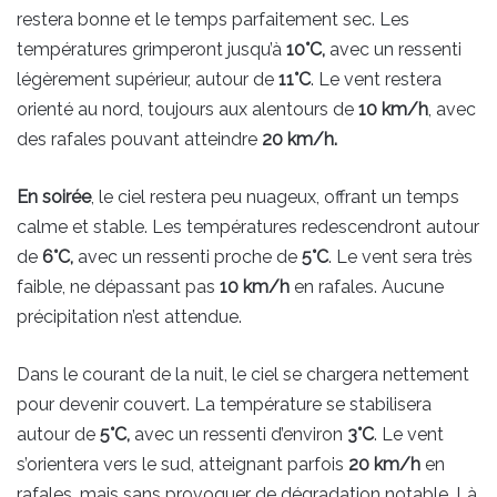
restera bonne et le temps parfaitement sec. Les
températures grimperont jusqu’à
10°C,
avec un ressenti
légèrement supérieur, autour de
11°C
. Le vent restera
orienté au nord, toujours aux alentours de
10 km/h
, avec
des rafales pouvant atteindre
20 km/h.
En soirée
, le ciel restera peu nuageux, offrant un temps
calme et stable. Les températures redescendront autour
de
6°C,
avec un ressenti proche de
5°C
. Le vent sera très
faible, ne dépassant pas
10 km/h
en rafales. Aucune
précipitation n’est attendue.
Dans le courant de la nuit, le ciel se chargera nettement
pour devenir couvert. La température se stabilisera
autour de
5°C,
avec un ressenti d’environ
3°C
. Le vent
s’orientera vers le sud, atteignant parfois
20 km/h
en
rafales, mais sans provoquer de dégradation notable. Là