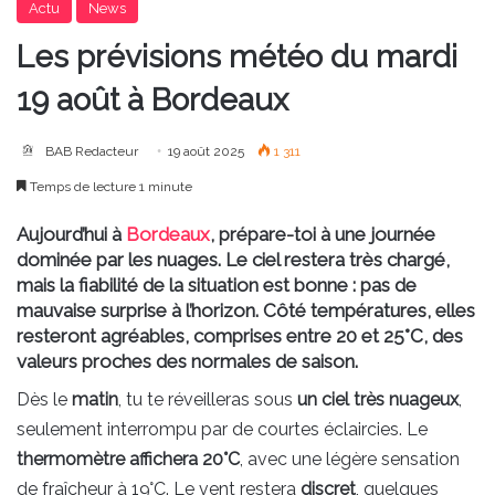
Actu
News
Les prévisions météo du mardi
19 août à Bordeaux
BAB Redacteur
19 août 2025
1 311
Temps de lecture 1 minute
Aujourd’hui à
Bordeaux
, prépare-toi à une journée
dominée par les nuages. Le ciel restera très chargé,
mais la fiabilité de la situation est bonne : pas de
mauvaise surprise à l’horizon. Côté températures, elles
resteront agréables, comprises entre 20 et 25°C, des
valeurs proches des normales de saison.
Dès le
matin
, tu te réveilleras sous
un ciel très nuageux
,
seulement interrompu par de courtes éclaircies. Le
thermomètre affichera 20°C
, avec une légère sensation
de fraîcheur à 19°C. Le vent restera
discret
, quelques