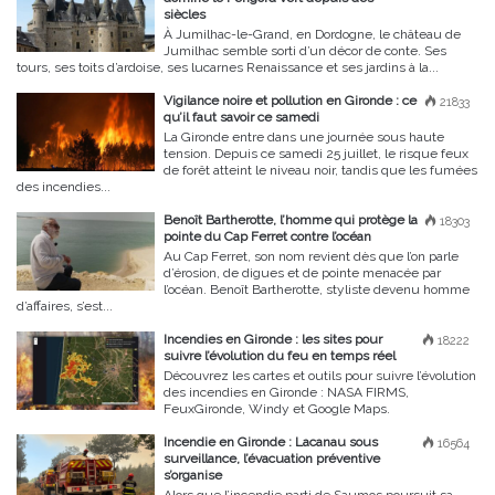
siècles
À Jumilhac-le-Grand, en Dordogne, le château de
Jumilhac semble sorti d’un décor de conte. Ses
tours, ses toits d’ardoise, ses lucarnes Renaissance et ses jardins à la...
Vigilance noire et pollution en Gironde : ce
21833
qu’il faut savoir ce samedi
La Gironde entre dans une journée sous haute
tension. Depuis ce samedi 25 juillet, le risque feux
de forêt atteint le niveau noir, tandis que les fumées
des incendies...
Benoît Bartherotte, l’homme qui protège la
18303
pointe du Cap Ferret contre l’océan
Au Cap Ferret, son nom revient dès que l’on parle
d’érosion, de digues et de pointe menacée par
l’océan. Benoît Bartherotte, styliste devenu homme
d’affaires, s’est...
Incendies en Gironde : les sites pour
18222
suivre l’évolution du feu en temps réel
Découvrez les cartes et outils pour suivre l’évolution
des incendies en Gironde : NASA FIRMS,
FeuxGironde, Windy et Google Maps.
Incendie en Gironde : Lacanau sous
16564
surveillance, l’évacuation préventive
s’organise