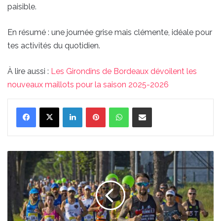
paisible.
En résumé : une journée grise mais clémente, idéale pour
tes activités du quotidien.
À lire aussi :
Les Girondins de Bordeaux dévoilent les
nouveaux maillots pour la saison 2025-2026
Linkedin
Pinterest
WhatsApp
Partager par email
Nouvelle-
Aquitaine
:
11
marathons
en
11