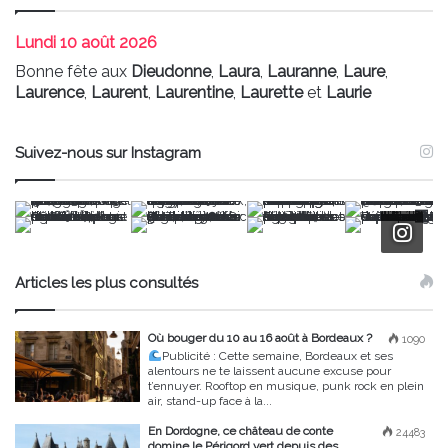
Lundi
10 août 2026
Bonne fête aux
Dieudonne
,
Laura
,
Lauranne
,
Laure
,
Laurence
,
Laurent
,
Laurentine
,
Laurette
et
Laurie
Suivez-nous sur Instagram
Articles les plus consultés
Où bouger du 10 au 16 août à Bordeaux ?
1090
Publicité :
Cette semaine, Bordeaux et ses
alentours ne te laissent aucune excuse pour
t’ennuyer. Rooftop en musique, punk rock en plein
air, stand-up face à la...
En Dordogne, ce château de conte
24483
domine le Périgord vert depuis des