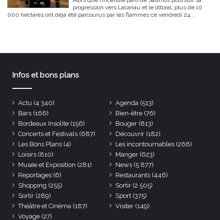
Alors que l’incendie parti de Saumos poursuit sa
progression vers Lacanau et le littoral, plus de 10
000 hectares ont déjà été parcourus par les flammes ce vendredi 24...
Infos et bons plans
Actu
(4 340)
Agenda
(513)
Bars
(166)
Bien-être
(76)
Bordeaux Insolite
(156)
Bouger
(813)
Concerts et Festivals
(687)
Découvrir
(182)
Les Bons Plans
(4)
Les incontournables
(266)
Loisirs
(810)
Manger
(623)
Musée et Exposition
(281)
News
(5 877)
Reportages
(6)
Restaurants
(446)
Shopping
(255)
Sortir
(2 505)
Sortir
(289)
Sport
(375)
Théâtre et Cinéma
(187)
Visiter
(149)
Voyage
(27)