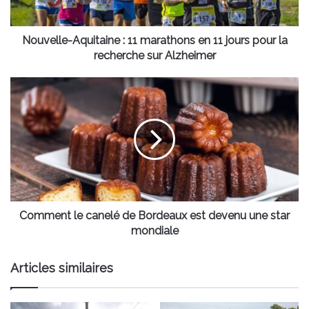
jours
pour
la
Nouvelle-Aquitaine : 11 marathons en 11 jours pour la
recherche
recherche sur Alzheimer
sur
Alzheimer
Comment
le
canelé
de
Bordeaux
est
devenu
une
star
mondiale
Comment le canelé de Bordeaux est devenu une star
mondiale
Articles similaires