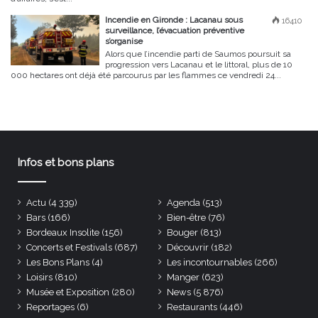
Incendie en Gironde : Lacanau sous
16410
surveillance, l’évacuation préventive
s’organise
Alors que l’incendie parti de Saumos poursuit sa
progression vers Lacanau et le littoral, plus de 10
000 hectares ont déjà été parcourus par les flammes ce vendredi 24...
Infos et bons plans
Actu
(4 339)
Agenda
(513)
Bars
(166)
Bien-être
(76)
Bordeaux Insolite
(156)
Bouger
(813)
Concerts et Festivals
(687)
Découvrir
(182)
Les Bons Plans
(4)
Les incontournables
(266)
Loisirs
(810)
Manger
(623)
Musée et Exposition
(280)
News
(5 876)
Reportages
(6)
Restaurants
(446)