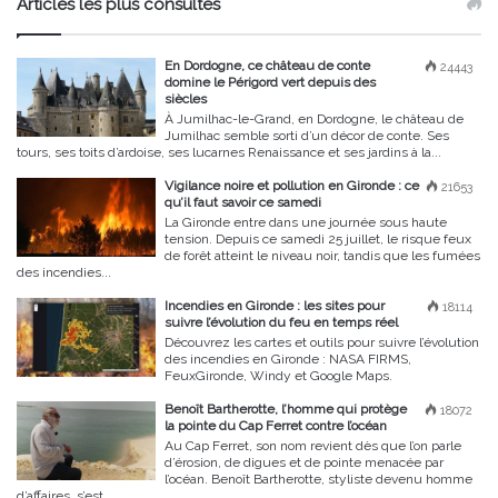
Articles les plus consultés
En Dordogne, ce château de conte
24443
domine le Périgord vert depuis des
siècles
À Jumilhac-le-Grand, en Dordogne, le château de
Jumilhac semble sorti d’un décor de conte. Ses
tours, ses toits d’ardoise, ses lucarnes Renaissance et ses jardins à la...
Vigilance noire et pollution en Gironde : ce
21653
qu’il faut savoir ce samedi
La Gironde entre dans une journée sous haute
tension. Depuis ce samedi 25 juillet, le risque feux
de forêt atteint le niveau noir, tandis que les fumées
des incendies...
Incendies en Gironde : les sites pour
18114
suivre l’évolution du feu en temps réel
Découvrez les cartes et outils pour suivre l’évolution
des incendies en Gironde : NASA FIRMS,
FeuxGironde, Windy et Google Maps.
Benoît Bartherotte, l’homme qui protège
18072
la pointe du Cap Ferret contre l’océan
Au Cap Ferret, son nom revient dès que l’on parle
d’érosion, de digues et de pointe menacée par
l’océan. Benoît Bartherotte, styliste devenu homme
d’affaires, s’est...