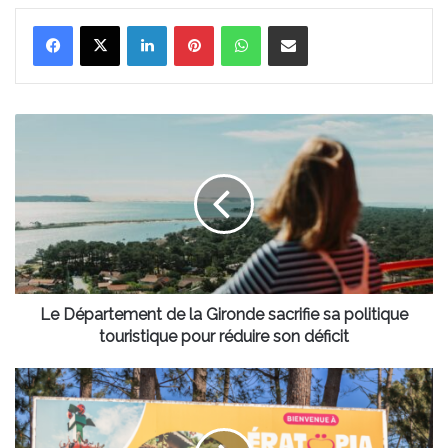
Linkedin
Pinterest
WhatsApp
Partager par email
Le
Département
de
la
Gironde
sacrifie
sa
politique
touristique
pour
Le Département de la Gironde sacrifie sa politique
réduire
touristique pour réduire son déficit
son
déficit
Cap
sur
ÉRATOPIA
et