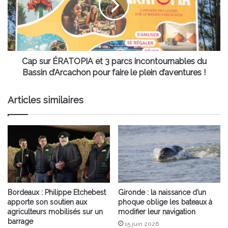
3
parcs
incontournables
du
Bassin
d’Arcachon
Cap sur ÉRATOPIA et 3 parcs incontournables du
pour
Bassin d’Arcachon pour faire le plein d’aventures !
faire
le
Articles similaires
plein
d’aventures
!
Bordeaux : Philippe Etchebest
Gironde : la naissance d’un
apporte son soutien aux
phoque oblige les bateaux à
agriculteurs mobilisés sur un
modifier leur navigation
barrage
15 juin 2026