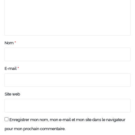
m
e
n
t
a
Nom
*
i
r
e
E-mail
*
*
Site web
Enregistrer mon nom, mon e-mail et mon site dans le navigateur
pour mon prochain commentaire.