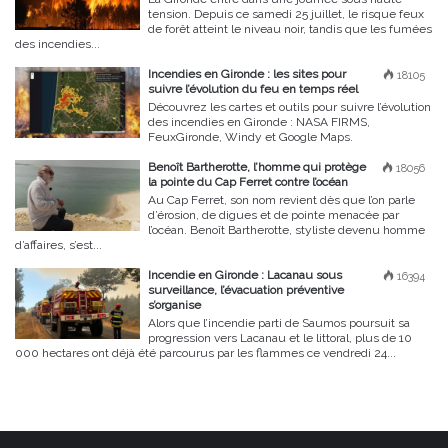
tension. Depuis ce samedi 25 juillet, le risque feux
de forêt atteint le niveau noir, tandis que les fumées
des incendies...
Incendies en Gironde : les sites pour
18105
suivre l’évolution du feu en temps réel
Découvrez les cartes et outils pour suivre l’évolution
des incendies en Gironde : NASA FIRMS,
FeuxGironde, Windy et Google Maps.
Benoît Bartherotte, l’homme qui protège
18056
la pointe du Cap Ferret contre l’océan
Au Cap Ferret, son nom revient dès que l’on parle
d’érosion, de digues et de pointe menacée par
l’océan. Benoît Bartherotte, styliste devenu homme
d’affaires, s’est...
Incendie en Gironde : Lacanau sous
16394
surveillance, l’évacuation préventive
s’organise
Alors que l’incendie parti de Saumos poursuit sa
progression vers Lacanau et le littoral, plus de 10
000 hectares ont déjà été parcourus par les flammes ce vendredi 24...