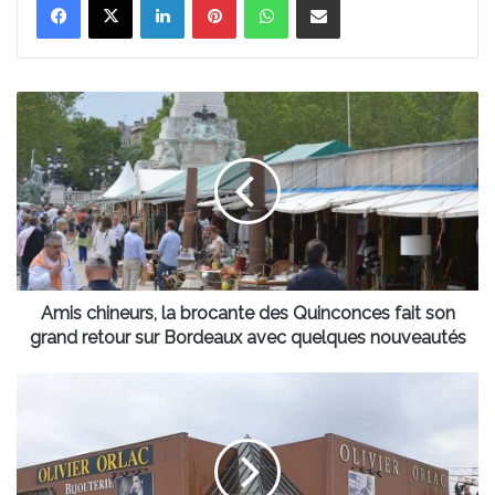
Amis
chineurs,
la
brocante
des
Quinconces
fait
son
grand
retour
Amis chineurs, la brocante des Quinconces fait son
sur
grand retour sur Bordeaux avec quelques nouveautés
Bordeaux
avec
Une
quelques
célèbre
nouveautés
bijouterie
bordelaise
va