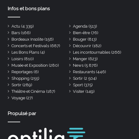
Infos et bons plans
Actu
(4 339)
Agenda
(513)
Bars
(166)
Bien-être
(76)
Bordeaux Insolite
(156)
Bouger
(813)
Concerts et Festivals
(687)
Découvrir
(182)
Les Bons Plans
(4)
Les incontournables
(266)
Loisirs
(810)
Manger
(623)
Musée et Exposition
(280)
News
(5 876)
Reportages
(6)
Restaurants
(446)
Shopping
(255)
Sortir
(2 504)
Sortir
(289)
Sport
(375)
Théâtre et Cinéma
(187)
Visiter
(149)
Voyage
(27)
Propulsé par