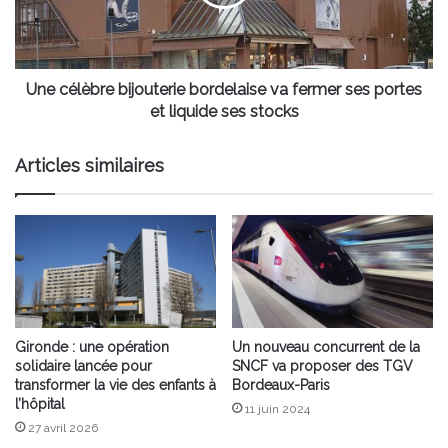
fermer
ses
portes
et
liquide
Une célèbre bijouterie bordelaise va fermer ses portes
ses
et liquide ses stocks
stocks
Articles similaires
Gironde : une opération
Un nouveau concurrent de la
solidaire lancée pour
SNCF va proposer des TGV
transformer la vie des enfants à
Bordeaux-Paris
l’hôpital
11 juin 2024
27 avril 2026