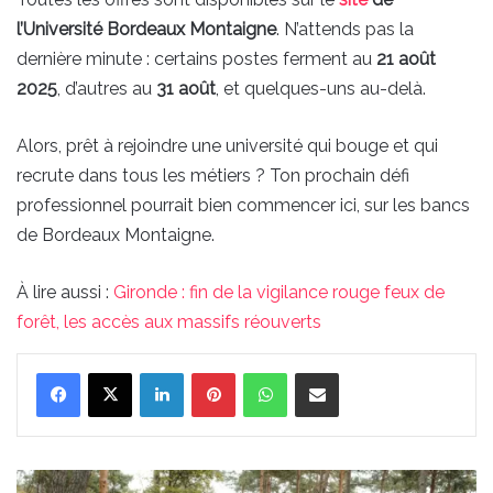
l’Université Bordeaux Montaigne
. N’attends pas la
dernière minute : certains postes ferment au
21 août
2025
, d’autres au
31 août
, et quelques-uns au-delà.
Alors, prêt à rejoindre une université qui bouge et qui
recrute dans tous les métiers ? Ton prochain défi
professionnel pourrait bien commencer ici, sur les bancs
de Bordeaux Montaigne.
À lire aussi :
Gironde : fin de la vigilance rouge feux de
forêt, les accès aux massifs réouverts
Linkedin
Pinterest
WhatsApp
Partager par email
Gironde