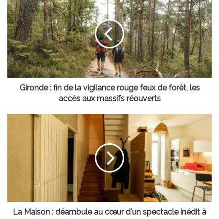
:
fin
de
la
vigilance
rouge
feux
de
forêt,
Gironde : fin de la vigilance rouge feux de forêt, les
les
accès aux massifs réouverts
accès
aux
La
massifs
Maison
réouverts
:
déambule
au
cœur
d'un
spectacle
inédit
à
La Maison : déambule au cœur d'un spectacle inédit à