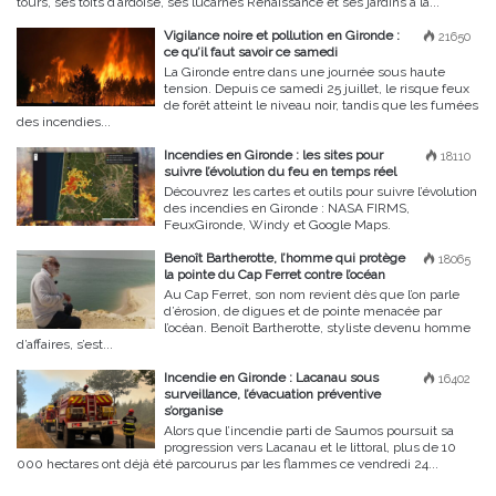
tours, ses toits d’ardoise, ses lucarnes Renaissance et ses jardins à la...
Vigilance noire et pollution en Gironde :
21650
ce qu’il faut savoir ce samedi
La Gironde entre dans une journée sous haute
tension. Depuis ce samedi 25 juillet, le risque feux
de forêt atteint le niveau noir, tandis que les fumées
des incendies...
Incendies en Gironde : les sites pour
18110
suivre l’évolution du feu en temps réel
Découvrez les cartes et outils pour suivre l’évolution
des incendies en Gironde : NASA FIRMS,
FeuxGironde, Windy et Google Maps.
Benoît Bartherotte, l’homme qui protège
18065
la pointe du Cap Ferret contre l’océan
Au Cap Ferret, son nom revient dès que l’on parle
d’érosion, de digues et de pointe menacée par
l’océan. Benoît Bartherotte, styliste devenu homme
d’affaires, s’est...
Incendie en Gironde : Lacanau sous
16402
surveillance, l’évacuation préventive
s’organise
Alors que l’incendie parti de Saumos poursuit sa
progression vers Lacanau et le littoral, plus de 10
000 hectares ont déjà été parcourus par les flammes ce vendredi 24...