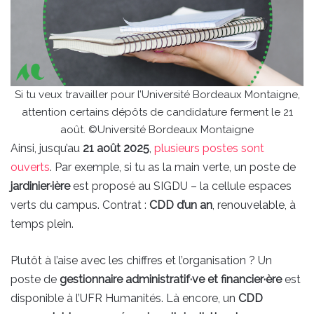
Si tu veux travailler pour l’Université Bordeaux Montaigne,
attention certains dépôts de candidature ferment le 21
août. ©Université Bordeaux Montaigne
Ainsi, jusqu’au
21 août 2025
,
plusieurs postes sont
ouverts
. Par exemple, si tu as la main verte, un poste de
jardinier·ière
est proposé au SIGDU – la cellule espaces
verts du campus. Contrat :
CDD d’un an
, renouvelable, à
temps plein.
Plutôt à l’aise avec les chiffres et l’organisation ? Un
poste de
gestionnaire administratif·ve et financier·ère
est
disponible à l’UFR Humanités. Là encore, un
CDD