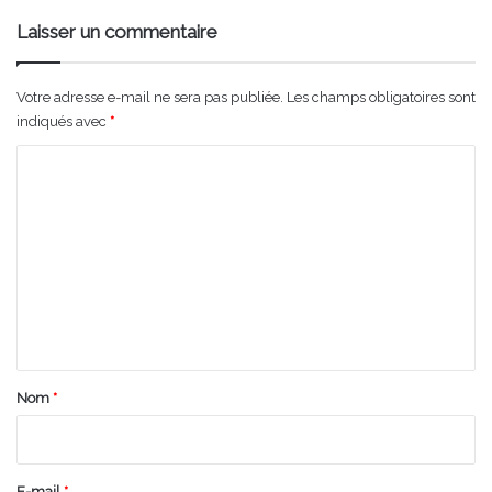
Laisser un commentaire
Votre adresse e-mail ne sera pas publiée.
Les champs obligatoires sont
indiqués avec
*
C
o
m
m
e
n
t
a
Nom
*
i
r
e
E-mail
*