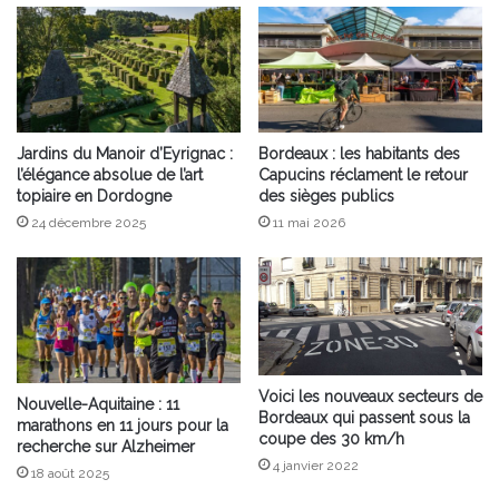
d’eau
Jardins du Manoir d’Eyrignac :
Bordeaux : les habitants des
l’élégance absolue de l’art
Capucins réclament le retour
topiaire en Dordogne
des sièges publics
24 décembre 2025
11 mai 2026
Voici les nouveaux secteurs de
Nouvelle-Aquitaine : 11
Bordeaux qui passent sous la
marathons en 11 jours pour la
coupe des 30 km/h
recherche sur Alzheimer
4 janvier 2022
18 août 2025