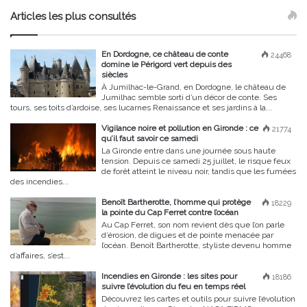
Articles les plus consultés
En Dordogne, ce château de conte
24468
domine le Périgord vert depuis des
siècles
À Jumilhac-le-Grand, en Dordogne, le château de
Jumilhac semble sorti d’un décor de conte. Ses
tours, ses toits d’ardoise, ses lucarnes Renaissance et ses jardins à la...
Vigilance noire et pollution en Gironde : ce
21774
qu’il faut savoir ce samedi
La Gironde entre dans une journée sous haute
tension. Depuis ce samedi 25 juillet, le risque feux
de forêt atteint le niveau noir, tandis que les fumées
des incendies...
Benoît Bartherotte, l’homme qui protège
18229
la pointe du Cap Ferret contre l’océan
Au Cap Ferret, son nom revient dès que l’on parle
d’érosion, de digues et de pointe menacée par
l’océan. Benoît Bartherotte, styliste devenu homme
d’affaires, s’est...
Incendies en Gironde : les sites pour
18186
suivre l’évolution du feu en temps réel
Découvrez les cartes et outils pour suivre l’évolution