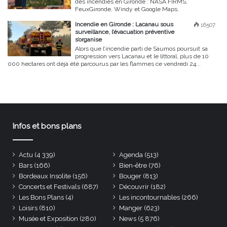
des incendies en Gironde : NASA FIRMS,
FeuxGironde, Windy et Google Maps.
Incendie en Gironde : Lacanau sous
16507
surveillance, l’évacuation préventive
s’organise
Alors que l’incendie parti de Saumos poursuit sa
progression vers Lacanau et le littoral, plus de 10
000 hectares ont déjà été parcourus par les flammes ce vendredi 24...
Infos et bons plans
Actu
(4 339)
Agenda
(513)
Bars
(166)
Bien-être
(76)
Bordeaux Insolite
(156)
Bouger
(813)
Concerts et Festivals
(687)
Découvrir
(182)
Les Bons Plans
(4)
Les incontournables
(266)
Loisirs
(810)
Manger
(623)
Musée et Exposition
(280)
News
(5 876)