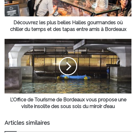
où
chiller
du
temps
Découvrez les plus belles Halles gourmandes où
et
chiller du temps et des tapas entre amis à Bordeaux
des
tapas
L’Office
entre
de
amis
Tourisme
à
de
Bordeaux
Bordeaux
vous
propose
une
visite
insolite
L’Office de Tourisme de Bordeaux vous propose une
des
visite insolite des sous sols du miroir d’eau
sous
sols
Articles similaires
du
miroir