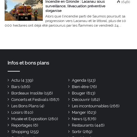
Incendie en Gironde : Lacanau sous
16460
surveillance, l’évacuation préventive
s’organise
Alors que l’incendie parti de Saumos poursuit sa
progression vers Lacanau et le littoral, plus de 10
000 hectares ont déjà été parcourus par les flammes ce vendredi 24...
Infos et bons plans
Actu
(4 339)
Agenda
(513)
Bars
(166)
Bien-être
(76)
Bordeaux Insolite
(156)
Bouger
(813)
Concerts et Festivals
(687)
Découvrir
(182)
Les Bons Plans
(4)
Les incontournables
(266)
Loisirs
(810)
Manger
(623)
Musée et Exposition
(280)
News
(5 876)
Reportages
(6)
Restaurants
(446)
Shopping
(255)
Sortir
(289)