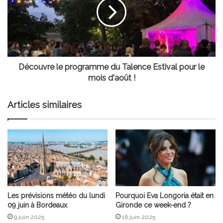
du
Talence
Estival
pour
le
mois
d'août
Découvre le programme du Talence Estival pour le
!
mois d'août !
Articles similaires
Les prévisions météo du lundi
Pourquoi Eva Longoria était en
09 juin à Bordeaux
Gironde ce week-end ?
9 juin 2025
16 juin 2025