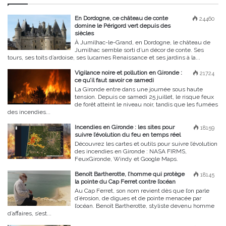
En Dordogne, ce château de conte
24460
domine le Périgord vert depuis des
siècles
À Jumilhac-le-Grand, en Dordogne, le château de
Jumilhac semble sorti d’un décor de conte. Ses
tours, ses toits d’ardoise, ses lucarnes Renaissance et ses jardins à la...
Vigilance noire et pollution en Gironde :
21724
ce qu’il faut savoir ce samedi
La Gironde entre dans une journée sous haute
tension. Depuis ce samedi 25 juillet, le risque feux
de forêt atteint le niveau noir, tandis que les fumées
des incendies...
Incendies en Gironde : les sites pour
18159
suivre l’évolution du feu en temps réel
Découvrez les cartes et outils pour suivre l’évolution
des incendies en Gironde : NASA FIRMS,
FeuxGironde, Windy et Google Maps.
Benoît Bartherotte, l’homme qui protège
18145
la pointe du Cap Ferret contre l’océan
Au Cap Ferret, son nom revient dès que l’on parle
d’érosion, de digues et de pointe menacée par
l’océan. Benoît Bartherotte, styliste devenu homme
d’affaires, s’est...