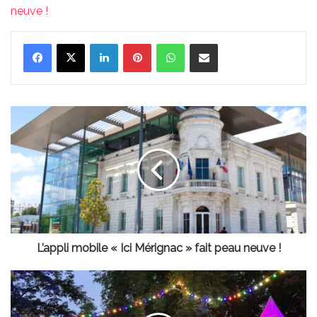
neuve !
Linkedin
Pinterest
WhatsApp
Partager par email
L’appli
mobile
«
Ici
Mérignac
»
fait
peau
neuve
!
L’appli mobile « Ici Mérignac » fait peau neuve !
Découvre
le
programme