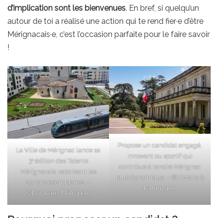
d’implication sont les bienvenues
. En bref, si quelqu’un
autour de toi a réalisé une action qui te rend fier·e d’être
Mérignacais·e, c’est l’occasion parfaite pour le faire savoir
!
Propose un candidat engagé,
La Ville de Mérignac lance sa
innovant ou sportif qui
3ᵉ édition des Talents
contribue à rendre Mérignac
Mérignacais, valorisant les
plus dynamique. – ©Histoire &
actions exemplaires. –
Patrimoine
©Bordeaux Métropole