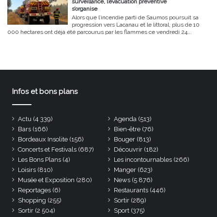
surveillance, l’évacuation préventive
s’organise
Alors que l’incendie parti de Saumos poursuit sa
progression vers Lacanau et le littoral, plus de 10
000 hectares ont déjà été parcourus par les flammes ce vendredi 24...
Infos et bons plans
Actu
(4 339)
Agenda
(513)
Bars
(166)
Bien-être
(76)
Bordeaux Insolite
(156)
Bouger
(813)
Concerts et Festivals
(687)
Découvrir
(182)
Les Bons Plans
(4)
Les incontournables
(266)
Loisirs
(810)
Manger
(623)
Musée et Exposition
(280)
News
(5 876)
Reportages
(6)
Restaurants
(446)
Shopping
(255)
Sortir
(289)
Sortir
(2 504)
Sport
(375)