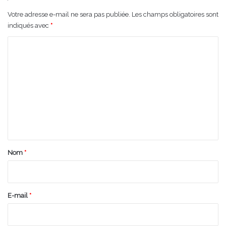
Votre adresse e-mail ne sera pas publiée.
Les champs obligatoires sont
indiqués avec
*
C
o
m
m
e
n
t
a
Nom
*
i
r
e
E-mail
*
*