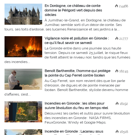
En Dordogne, ce château de conte
24468
domine le Périgord vert depuis des
siècles
À Jumilhac-le-Grand, en Dordogne, le château de
Jumilhac semble sorti d’un décor de conte. Ses
tours, ses toits d’ardoise, ses lucarnes Renaissance et ses jardins à la...
Vigilance noire et pollution en Gironde :
21777
ce qu’il faut savoir ce samedi
La Gironde entre dans une journée sous haute
tension. Depuis ce samedi 25 juillet, le risque feux
de forêt atteint le niveau noir, tandis que les fumées
des incendies...
Benoît Bartherotte, l’homme qui protège
18245
la pointe du Cap Ferret contre l’océan
Au Cap Ferret, son nom revient dès que l’on parle
d’érosion, de digues et de pointe menacée par
l’océan. Benoît Bartherotte, styliste devenu homme
d’affaires, s’est...
Incendies en Gironde : les sites pour
18192
suivre l’évolution du feu en temps réel
Découvrez les cartes et outils pour suivre l’évolution
des incendies en Gironde : NASA FIRMS,
FeuxGironde, Windy et Google Maps.
Incendie en Gironde : Lacanau sous
16518