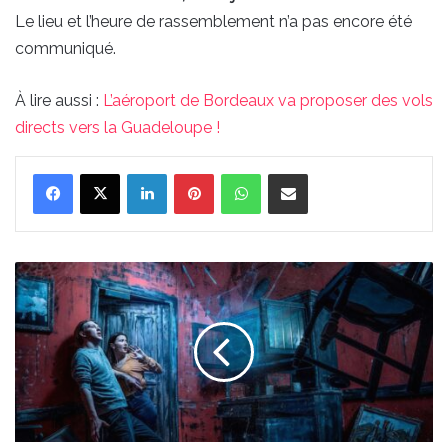
Le lieu et l’heure de rassemblement n’a pas encore été
communiqué.
À lire aussi :
L’aéroport de Bordeaux va proposer des vols
directs vers la Guadeloupe !
Linkedin
Pinterest
WhatsApp
Partager par email
Une
escape
game
100%
horreur
dans
un
bar
à