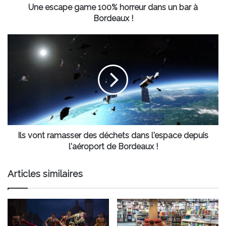
Bordeaux
Une escape game 100% horreur dans un bar à
!
Bordeaux !
Ils
vont
ramasser
des
déchets
dans
l'espace
depuis
l'aéroport
de
Ils vont ramasser des déchets dans l'espace depuis
Bordeaux
l'aéroport de Bordeaux !
!
Articles similaires