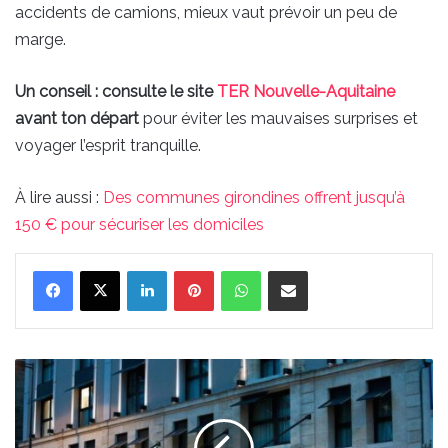
accidents de camions, mieux vaut prévoir un peu de
marge.
Un conseil : consulte le site
TER Nouvelle-Aquitaine
avant ton départ
pour éviter les mauvaises surprises et
voyager l’esprit tranquille.
À lire aussi :
Des communes girondines offrent jusqu’à
150 € pour sécuriser les domiciles
Linkedin
Pinterest
WhatsApp
Partager par email
Cet
hôtel
de
Bordeaux