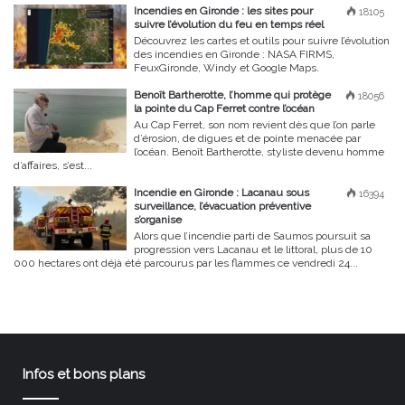
Incendies en Gironde : les sites pour
18105
suivre l’évolution du feu en temps réel
Découvrez les cartes et outils pour suivre l’évolution
des incendies en Gironde : NASA FIRMS,
FeuxGironde, Windy et Google Maps.
Benoît Bartherotte, l’homme qui protège
18056
la pointe du Cap Ferret contre l’océan
Au Cap Ferret, son nom revient dès que l’on parle
d’érosion, de digues et de pointe menacée par
l’océan. Benoît Bartherotte, styliste devenu homme
d’affaires, s’est...
Incendie en Gironde : Lacanau sous
16394
surveillance, l’évacuation préventive
s’organise
Alors que l’incendie parti de Saumos poursuit sa
progression vers Lacanau et le littoral, plus de 10
000 hectares ont déjà été parcourus par les flammes ce vendredi 24...
Infos et bons plans