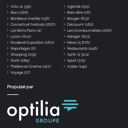
Actu
(4 339)
Agenda
(513)
Bars
(166)
Bien-être
(76)
Bordeaux Insolite
(156)
Bouger
(813)
Concerts et Festivals
(687)
Découvrir
(182)
Les Bons Plans
(4)
Les incontournables
(266)
Loisirs
(810)
Manger
(623)
Musée et Exposition
(280)
News
(5 876)
Reportages
(6)
Restaurants
(446)
Shopping
(255)
Sortir
(2 504)
Sortir
(289)
Sport
(375)
Théâtre et Cinéma
(187)
Visiter
(149)
Voyage
(27)
Propulsé par