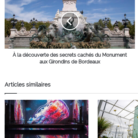
la
découverte
des
secrets
cachés
du
Monument
aux
Girondins
À la découverte des secrets cachés du Monument
de
aux Girondins de Bordeaux
Bordeaux
Articles similaires