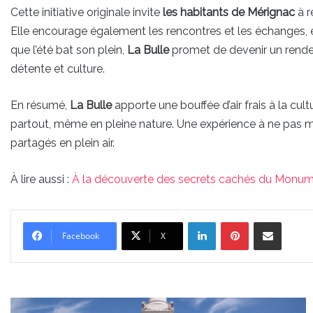
Cette initiative originale invite
les habitants de Mérignac
à r
Elle encourage également les rencontres et les échanges, e
que l’été bat son plein,
La Bulle
promet de devenir un rendez
détente et culture.
En résumé,
La Bulle
apporte une bouffée d’air frais à la cul
partout, même en pleine nature. Une expérience à ne pas 
partagés en plein air.
À lire aussi :
À la découverte des secrets cachés du Monum
Linkedin
Pinterest
Partager par email
Facebook
X
À