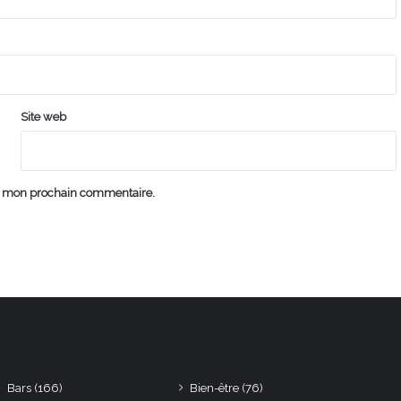
Site web
ur mon prochain commentaire.
Bars
(166)
Bien-être
(76)