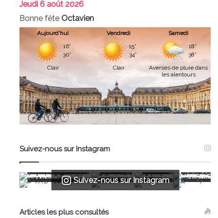
Jeudi
6 août 2026
Bonne fête
Octavien
Aujourd'hui
Vendredi
Samedi
16°
15°
18°
30°
34°
38°
Clair
Clair
Averses de pluie dans
les alentours
Suivez-nous sur Instagram
Suivez-nous sur Instagram
Articles les plus consultés