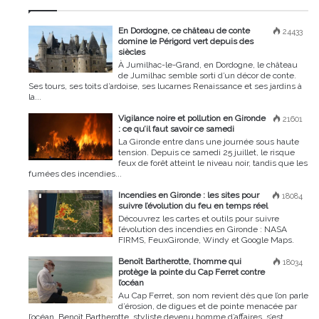
En Dordogne, ce château de conte
24433
domine le Périgord vert depuis des
siècles
À Jumilhac-le-Grand, en Dordogne, le château
de Jumilhac semble sorti d’un décor de conte.
Ses tours, ses toits d’ardoise, ses lucarnes Renaissance et ses jardins à
la...
Vigilance noire et pollution en Gironde
21601
: ce qu’il faut savoir ce samedi
La Gironde entre dans une journée sous haute
tension. Depuis ce samedi 25 juillet, le risque
feux de forêt atteint le niveau noir, tandis que les
fumées des incendies...
Incendies en Gironde : les sites pour
18084
suivre l’évolution du feu en temps réel
Découvrez les cartes et outils pour suivre
l’évolution des incendies en Gironde : NASA
FIRMS, FeuxGironde, Windy et Google Maps.
Benoît Bartherotte, l’homme qui
18034
protège la pointe du Cap Ferret contre
l’océan
Au Cap Ferret, son nom revient dès que l’on parle
d’érosion, de digues et de pointe menacée par
l’océan. Benoît Bartherotte, styliste devenu homme d’affaires, s’est...