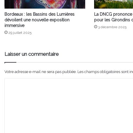
Bordeaux : les Bassins des Lumières
La DNCG prononce un
dévoilent une nouvelle exposition
pour les Girondins
immersive
3 décembre 2025
29 juillet 2025
Laisser un commentaire
Votre adresse e-mail ne sera pas publiée.
Les champs obligatoires sont i
C
o
m
m
e
n