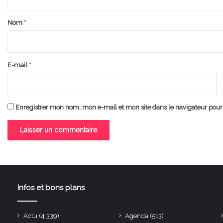
t
a
Nom
*
i
r
e
E-mail
*
*
Enregistrer mon nom, mon e-mail et mon site dans le navigateur po
Infos et bons plans
Actu
(4 339)
Agenda
(513)