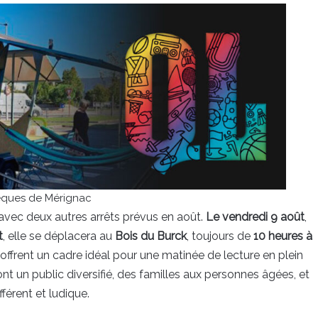
hèques de Mérignac
avec deux autres arrêts prévus en août.
Le vendredi 9 août
,
t
, elle se déplacera au
Bois du Burck
, toujours de
10 heures à
offrent un cadre idéal pour une matinée de lecture en plein
nt un public diversifié, des familles aux personnes âgées, et
férent et ludique.