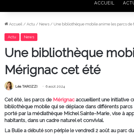
ACCUEIL
ACT
Accueil
/
Actu
/
News
/
Une bibliothèque mobile anime les parcs de 
Actu
News
Une bibliothèque mobi
Mérignac cet été
Léa TAROZZI
6 août 2024
Cet été, les parcs de
Mérignac
accueillent une initiative c
bibliothèque mobile qui se déplace dans différents parcs d
porté par la médiathèque Michel Sainte-Marie, vise à appor
habitants, dans un cadre naturel et convivial.
La Bulle a débuté son périple le vendredi 2 août au parc d