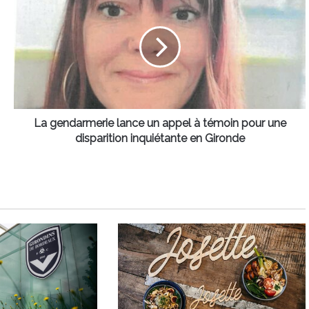
gendarmerie
lance
un
appel
à
témoin
pour
une
disparition
La gendarmerie lance un appel à témoin pour une
inquiétante
disparition inquiétante en Gironde
en
Gironde