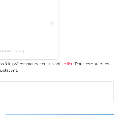
itedufromager)
 pas à le précommander en suivant
ce lien
. Pour les bouteilles
ustations.