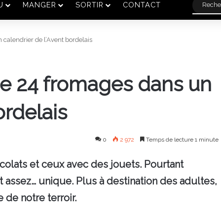
U
MANGER
SORTIR
CONTACT
calendrier de l’Avent bordelais
de 24 fromages dans un
ordelais
0
2 972
Temps de lecture 1 minute
colats et ceux avec des jouets. Pourtant
 assez… unique. Plus à destination des adultes,
 de notre terroir.