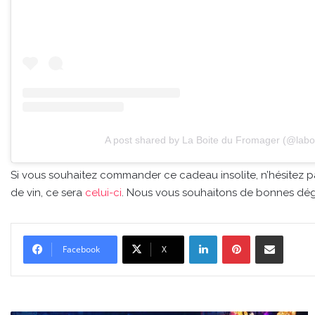
A post shared by La Boite du Fromager (@labo
Si vous souhaitez commander ce cadeau insolite, n’hésitez
de vin, ce sera
celui-ci
. Nous vous souhaitons de bonnes dég
Linkedin
Pinterest
Partager par email
Facebook
X