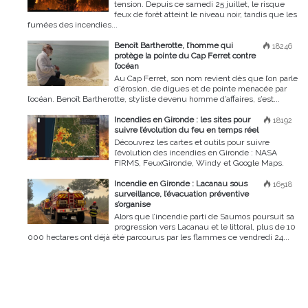
tension. Depuis ce samedi 25 juillet, le risque
feux de forêt atteint le niveau noir, tandis que les
fumées des incendies...
Benoît Bartherotte, l’homme qui
18246
protège la pointe du Cap Ferret contre
l’océan
Au Cap Ferret, son nom revient dès que l’on parle
d’érosion, de digues et de pointe menacée par
l’océan. Benoît Bartherotte, styliste devenu homme d’affaires, s’est...
Incendies en Gironde : les sites pour
18192
suivre l’évolution du feu en temps réel
Découvrez les cartes et outils pour suivre
l’évolution des incendies en Gironde : NASA
FIRMS, FeuxGironde, Windy et Google Maps.
Incendie en Gironde : Lacanau sous
16518
surveillance, l’évacuation préventive
s’organise
Alors que l’incendie parti de Saumos poursuit sa
progression vers Lacanau et le littoral, plus de 10
000 hectares ont déjà été parcourus par les flammes ce vendredi 24...